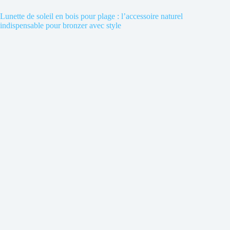
Lunette de soleil en bois pour plage : l’accessoire naturel
indispensable pour bronzer avec style