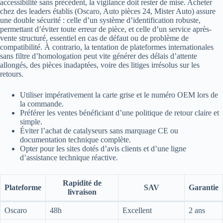
accessibilité sans précédent, la vigilance doit rester de mise. Acheter
chez des leaders établis (Oscaro, Auto pièces 24, Mister Auto) assure
une double sécurité : celle d’un système d’identification robuste,
permettant d’éviter toute erreur de pièce, et celle d’un service après-
vente structuré, essentiel en cas de défaut ou de problème de
compatibilité. À contrario, la tentation de plateformes internationales
sans filtre d’homologation peut vite générer des délais d’attente
allongés, des pièces inadaptées, voire des litiges irrésolus sur les
retours.
Utiliser impérativement la carte grise et le numéro OEM lors de
la commande.
Préférer les ventes bénéficiant d’une politique de retour claire et
simple.
Éviter l’achat de catalyseurs sans marquage CE ou
documentation technique complète.
Opter pour les sites dotés d’avis clients et d’une ligne
d’assistance technique réactive.
Rapidité de
Plateforme
SAV
Garantie
livraison
Oscaro
48h
Excellent
2 ans