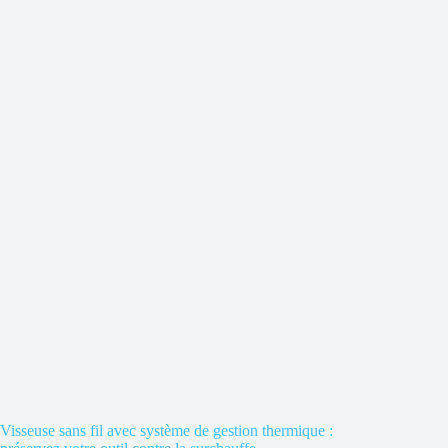
Visseuse sans fil avec système de gestion thermique :