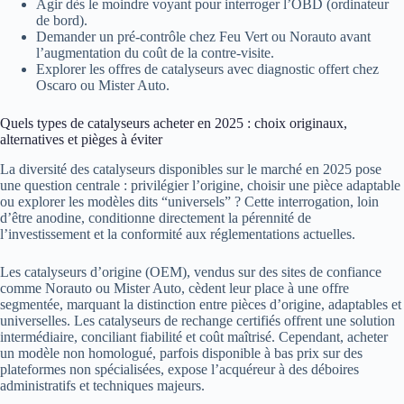
Agir dès le moindre voyant pour interroger l’OBD (ordinateur
de bord).
Demander un pré-contrôle chez Feu Vert ou Norauto avant
l’augmentation du coût de la contre-visite.
Explorer les offres de catalyseurs avec diagnostic offert chez
Oscaro ou Mister Auto.
Quels types de catalyseurs acheter en 2025 : choix originaux,
alternatives et pièges à éviter
La diversité des catalyseurs disponibles sur le marché en 2025 pose
une question centrale : privilégier l’origine, choisir une pièce adaptable
ou explorer les modèles dits “universels” ? Cette interrogation, loin
d’être anodine, conditionne directement la pérennité de
l’investissement et la conformité aux réglementations actuelles.
Les catalyseurs d’origine (OEM), vendus sur des sites de confiance
comme Norauto ou Mister Auto, cèdent leur place à une offre
segmentée, marquant la distinction entre pièces d’origine, adaptables et
universelles. Les catalyseurs de rechange certifiés offrent une solution
intermédiaire, conciliant fiabilité et coût maîtrisé. Cependant, acheter
un modèle non homologué, parfois disponible à bas prix sur des
plateformes non spécialisées, expose l’acquéreur à des déboires
administratifs et techniques majeurs.