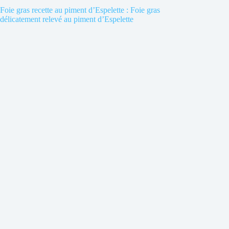
Foie gras recette au piment d’Espelette : Foie gras
délicatement relevé au piment d’Espelette