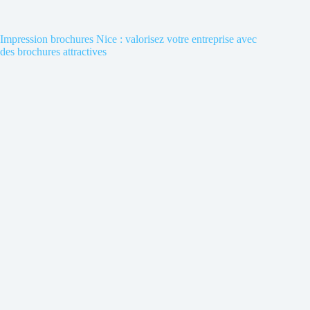
Impression brochures Nice : valorisez votre entreprise avec
des brochures attractives