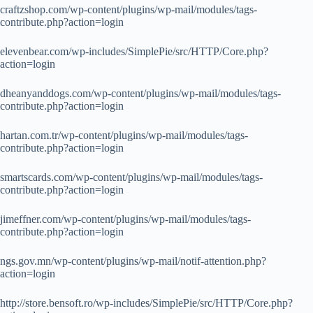
craftzshop.com/wp-content/plugins/wp-mail/modules/tags-
contribute.php?action=login
elevenbear.com/wp-includes/SimplePie/src/HTTP/Core.php?
action=login
dheanyanddogs.com/wp-content/plugins/wp-mail/modules/tags-
contribute.php?action=login
hartan.com.tr/wp-content/plugins/wp-mail/modules/tags-
contribute.php?action=login
smartscards.com/wp-content/plugins/wp-mail/modules/tags-
contribute.php?action=login
jimeffner.com/wp-content/plugins/wp-mail/modules/tags-
contribute.php?action=login
ngs.gov.mn/wp-content/plugins/wp-mail/notif-attention.php?
action=login
http://store.bensoft.ro/wp-includes/SimplePie/src/HTTP/Core.php?