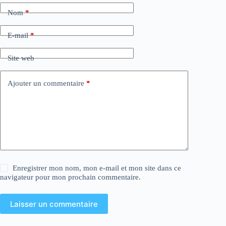
Nom
*
E-mail
*
Site web
Ajouter un commentaire
*
Enregistrer mon nom, mon e-mail et mon site dans ce
navigateur pour mon prochain commentaire.
Laisser un commentaire