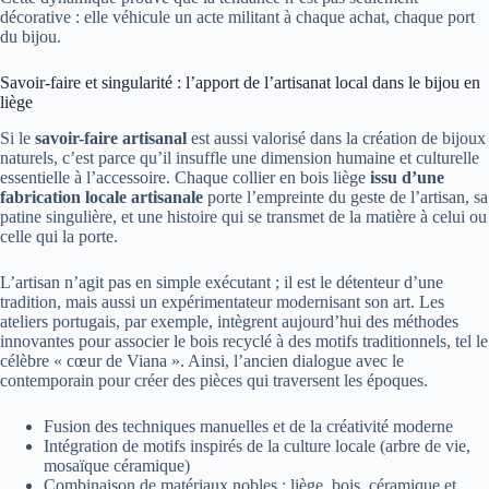
décorative : elle véhicule un acte militant à chaque achat, chaque port
du bijou.
Savoir-faire et singularité : l’apport de l’artisanat local dans le bijou en
liège
Si le
savoir-faire artisanal
est aussi valorisé dans la création de bijoux
naturels, c’est parce qu’il insuffle une dimension humaine et culturelle
essentielle à l’accessoire. Chaque collier en bois liège
issu d’une
fabrication locale artisanale
porte l’empreinte du geste de l’artisan, sa
patine singulière, et une histoire qui se transmet de la matière à celui ou
celle qui la porte.
L’artisan n’agit pas en simple exécutant ; il est le détenteur d’une
tradition, mais aussi un expérimentateur modernisant son art. Les
ateliers portugais, par exemple, intègrent aujourd’hui des méthodes
innovantes pour associer le bois recyclé à des motifs traditionnels, tel le
célèbre « cœur de Viana ». Ainsi, l’ancien dialogue avec le
contemporain pour créer des pièces qui traversent les époques.
Fusion des techniques manuelles et de la créativité moderne
Intégration de motifs inspirés de la culture locale (arbre de vie,
mosaïque céramique)
Combinaison de matériaux nobles : liège, bois, céramique et