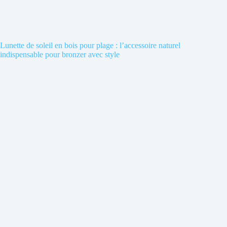
Lunette de soleil en bois pour plage : l’accessoire naturel
indispensable pour bronzer avec style