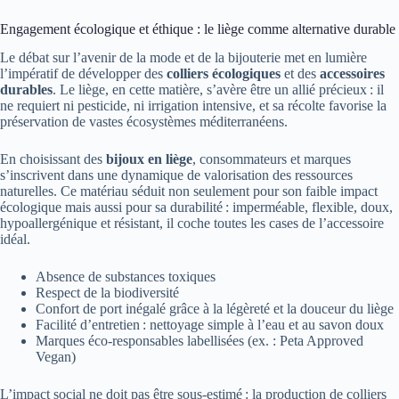
Engagement écologique et éthique : le liège comme alternative durable
Le débat sur l’avenir de la mode et de la bijouterie met en lumière
l’impératif de développer des
colliers écologiques
et des
accessoires
durables
. Le liège, en cette matière, s’avère être un allié précieux : il
ne requiert ni pesticide, ni irrigation intensive, et sa récolte favorise la
préservation de vastes écosystèmes méditerranéens.
En choisissant des
bijoux en liège
, consommateurs et marques
s’inscrivent dans une dynamique de valorisation des ressources
naturelles. Ce matériau séduit non seulement pour son faible impact
écologique mais aussi pour sa durabilité : imperméable, flexible, doux,
hypoallergénique et résistant, il coche toutes les cases de l’accessoire
idéal.
Absence de substances toxiques
Respect de la biodiversité
Confort de port inégalé grâce à la légèreté et la douceur du liège
Facilité d’entretien : nettoyage simple à l’eau et au savon doux
Marques éco-responsables labellisées (ex. : Peta Approved
Vegan)
L’impact social ne doit pas être sous-estimé : la production de colliers