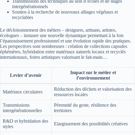
Transmissions des techniques au sein d’écoles et de stages
intergénérationnels
Soutien à la recherche de nouveaux alliages végétaux et
recyclables
Le décloisonnement des métiers – designers, artisans, artistes,
écologues – instaure une nouvelle dynamique permettant à la fois
l’épanouissement professionnel et une évolution rapide des pratiques.
Les perspectives sont nombreuses : création de collections capsules
éphémères, hybridation entre matériaux naturels locaux et recyclés
internationaux, foires artistiques valorisant le fait-main…
Impact sur le métier et
Levier d’avenir
l’environnement
Réduction des déchets et valorisation des
Matériaux circulaires
ressources locales
Transmissions
Pérennité du geste, résilience des
intergénérationnelles
territoires
R&D et hybridation des
Elargissement des possibilités créatives
styles