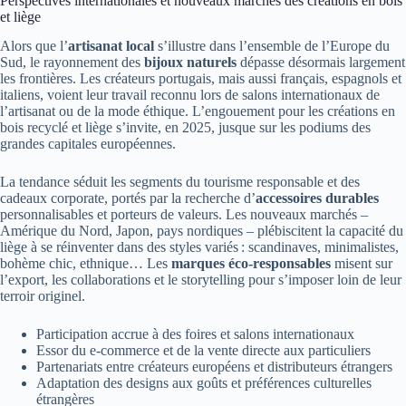
Perspectives internationales et nouveaux marchés des créations en bois
et liège
Alors que l’
artisanat local
s’illustre dans l’ensemble de l’Europe du
Sud, le rayonnement des
bijoux naturels
dépasse désormais largement
les frontières. Les créateurs portugais, mais aussi français, espagnols et
italiens, voient leur travail reconnu lors de salons internationaux de
l’artisanat ou de la mode éthique. L’engouement pour les créations en
bois recyclé et liège s’invite, en 2025, jusque sur les podiums des
grandes capitales européennes.
La tendance séduit les segments du tourisme responsable et des
cadeaux corporate, portés par la recherche d’
accessoires durables
personnalisables et porteurs de valeurs. Les nouveaux marchés –
Amérique du Nord, Japon, pays nordiques – plébiscitent la capacité du
liège à se réinventer dans des styles variés : scandinaves, minimalistes,
bohème chic, ethnique… Les
marques éco-responsables
misent sur
l’export, les collaborations et le storytelling pour s’imposer loin de leur
terroir originel.
Participation accrue à des foires et salons internationaux
Essor du e-commerce et de la vente directe aux particuliers
Partenariats entre créateurs européens et distributeurs étrangers
Adaptation des designs aux goûts et préférences culturelles
étrangères