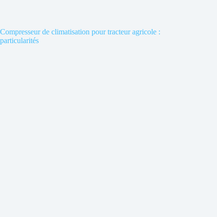
Compresseur de climatisation pour tracteur agricole :
particularités