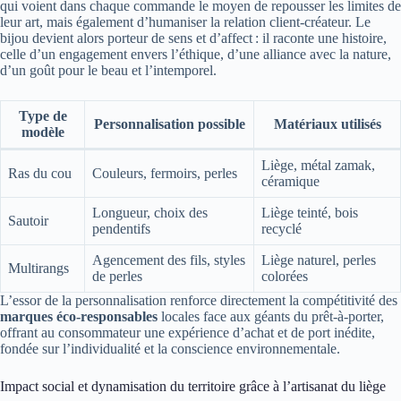
qui voient dans chaque commande le moyen de repousser les limites de
leur art, mais également d’humaniser la relation client-créateur. Le
bijou devient alors porteur de sens et d’affect : il raconte une histoire,
celle d’un engagement envers l’éthique, d’une alliance avec la nature,
d’un goût pour le beau et l’intemporel.
Type de
Personnalisation possible
Matériaux utilisés
modèle
Liège, métal zamak,
Ras du cou
Couleurs, fermoirs, perles
céramique
Longueur, choix des
Liège teinté, bois
Sautoir
pendentifs
recyclé
Agencement des fils, styles
Liège naturel, perles
Multirangs
de perles
colorées
L’essor de la personnalisation renforce directement la compétitivité des
marques éco-responsables
locales face aux géants du prêt-à-porter,
offrant au consommateur une expérience d’achat et de port inédite,
fondée sur l’individualité et la conscience environnementale.
Impact social et dynamisation du territoire grâce à l’artisanat du liège