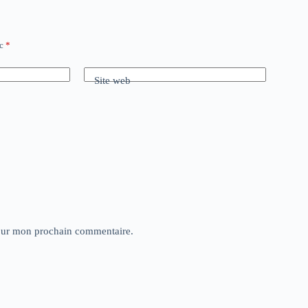
ec
*
Site web
pour mon prochain commentaire.