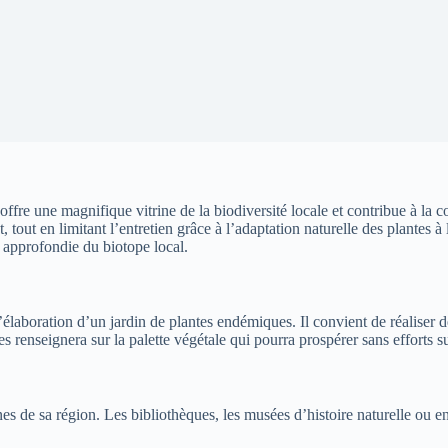
fre une magnifique vitrine de la biodiversité locale et contribue à la
, tout en limitant l’entretien grâce à l’adaptation naturelle des plantes
 approfondie du biotope local.
élaboration d’un jardin de plantes endémiques. Il convient de réaliser des
s renseignera sur la palette végétale qui pourra prospérer sans efforts s
ènes de sa région. Les bibliothèques, les musées d’histoire naturelle ou 