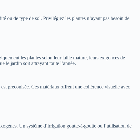
ité ou de type de sol. Privilégiez les plantes n’ayant pas besoin de
quement les plantes selon leur taille mature, leurs exigences de
e le jardin soit attrayant toute l’année.
, est préconisée. Ces matériaux offrent une cohérence visuelle avec
ogènes. Un système d’irrigation goutte-à-goutte ou l’utilisation de