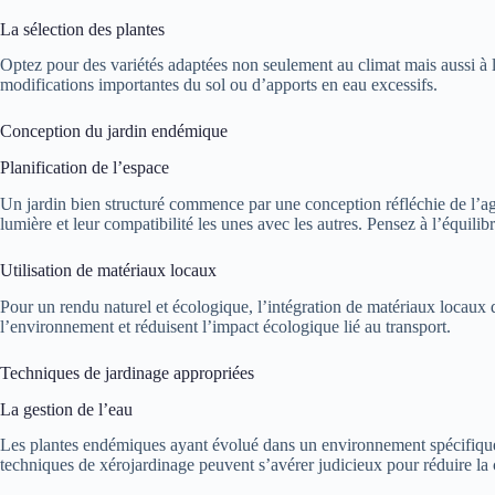
La sélection des plantes
Optez pour des variétés adaptées non seulement au climat mais aussi à la 
modifications importantes du sol ou d’apports en eau excessifs.
Conception du jardin endémique
Planification de l’espace
Un jardin bien structuré commence par une conception réfléchie de l’age
lumière et leur compatibilité les unes avec les autres. Pensez à l’équilib
Utilisation de matériaux locaux
Pour un rendu naturel et écologique, l’intégration de matériaux locaux d
l’environnement et réduisent l’impact écologique lié au transport.
Techniques de jardinage appropriées
La gestion de l’eau
Les plantes endémiques ayant évolué dans un environnement spécifique, 
techniques de xérojardinage peuvent s’avérer judicieux pour réduire l