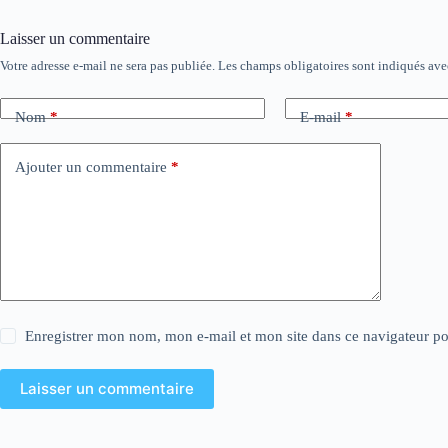
Laisser un commentaire
Votre adresse e-mail ne sera pas publiée.
Les champs obligatoires sont indiqués av
Nom
*
E-mail
*
Ajouter un commentaire
*
Enregistrer mon nom, mon e-mail et mon site dans ce navigateur 
Laisser un commentaire