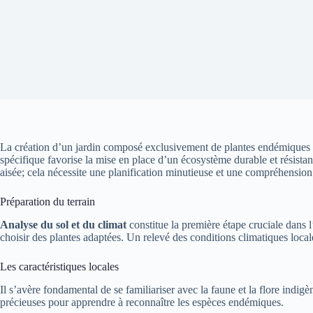
La création d’un jardin composé exclusivement de plantes endémiques of
spécifique favorise la mise en place d’un écosystème durable et résistant
aisée; cela nécessite une planification minutieuse et une compréhension
Préparation du terrain
Analyse du sol et du climat
constitue la première étape cruciale dans l’
choisir des plantes adaptées. Un relevé des conditions climatiques locale
Les caractéristiques locales
Il s’avère fondamental de se familiariser avec la faune et la flore indig
précieuses pour apprendre à reconnaître les espèces endémiques.