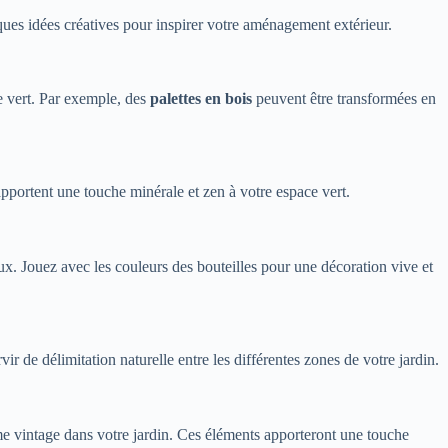
lques idées créatives pour inspirer votre aménagement extérieur.
e vert. Par exemple, des
palettes en bois
peuvent être transformées en
pportent une touche minérale et zen à votre espace vert.
ux. Jouez avec les couleurs des bouteilles pour une décoration vive et
de délimitation naturelle entre les différentes zones de votre jardin.
e vintage dans votre jardin. Ces éléments apporteront une touche