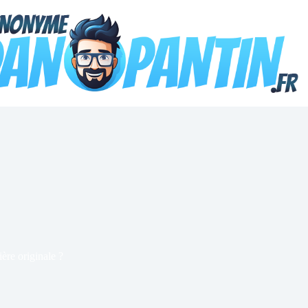
ère originale ?