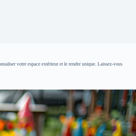
onnaliser votre espace extérieur et le rendre unique. Laissez-vous