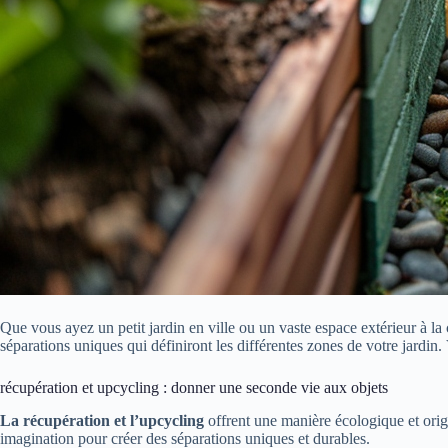
Que vous ayez un petit jardin en ville ou un vaste espace extérieur à la 
séparations uniques qui définiront les différentes zones de votre jardin.
récupération et upcycling : donner une seconde vie aux objets
La récupération et l’upcycling
offrent une manière écologique et origin
imagination pour créer des séparations uniques et durables.