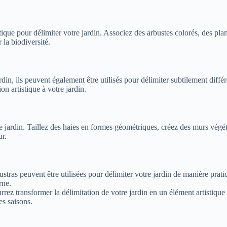
étique pour délimiter votre jardin. Associez des arbustes colorés, des pl
 la biodiversité.
din, ils peuvent également être utilisés pour délimiter subtilement diff
n artistique à votre jardin.
e jardin. Taillez des haies en formes géométriques, créez des murs vég
ur.
austras peuvent être utilisées pour délimiter votre jardin de manière pra
rne.
ez transformer la délimitation de votre jardin en un élément artistique à
es saisons.