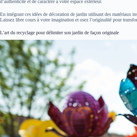
d’authenticité et de caractère à votre espace extérieur.
En intégrant ces idées de décoration de jardin utilisant des matériaux i
Laissez libre cours à votre imagination et osez l’originalité pour tran
L’art du recyclage pour délimiter son jardin de façon originale