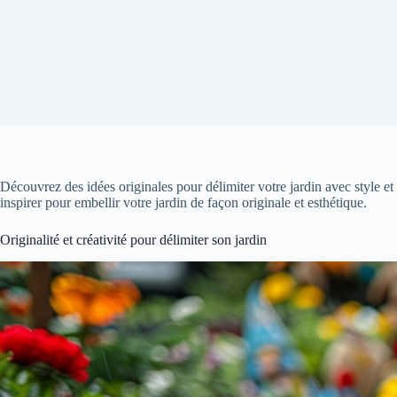
Découvrez des idées originales pour délimiter votre jardin avec style et
inspirer pour embellir votre jardin de façon originale et esthétique.
Originalité et créativité pour délimiter son jardin