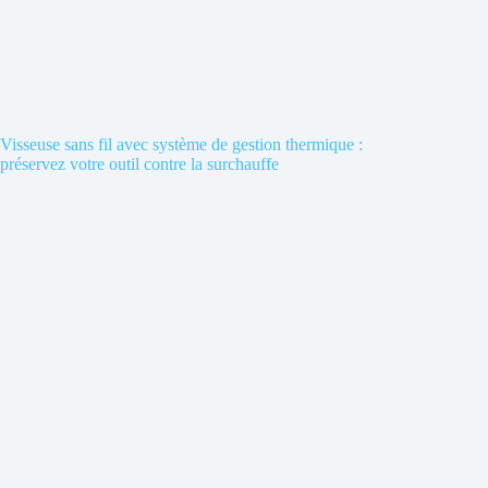
Visseuse sans fil avec système de gestion thermique :
préservez votre outil contre la surchauffe