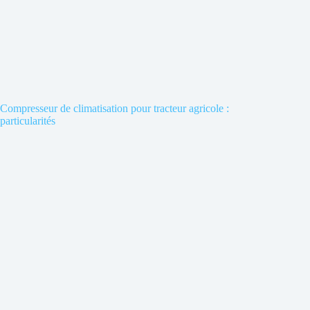
Compresseur de climatisation pour tracteur agricole :
particularités