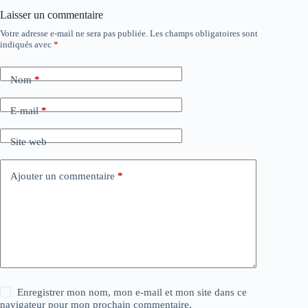
Laisser un commentaire
Votre adresse e-mail ne sera pas publiée.
Les champs obligatoires sont
indiqués avec
*
Nom
*
E-mail
*
Site web
Ajouter un commentaire
*
Enregistrer mon nom, mon e-mail et mon site dans ce
navigateur pour mon prochain commentaire.