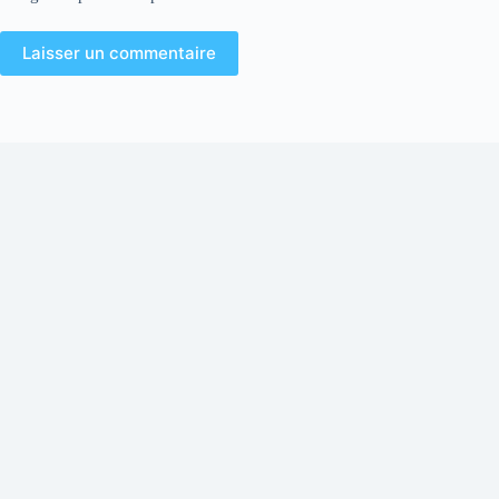
Laisser un commentaire