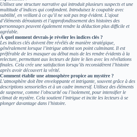
Utilisez une structure narrative qui introduit plusieurs suspects et une
multitude d’indices qui confondent. Introduisez le coupable avec
subtilité, en veillant à ce qu’il ne soit pas trop évident. L’ajout
d’éléments déroutants et l’approfondissement des histoires des
personnages peuvent également rendre la déduction plus difficile et
agréable.
À quel moment devrais-je révéler les indices clés ?
Les indices clés doivent être révélés de manière stratégique,
généralement lorsque l’intrigue atteint son point culminant. Il est
préférable de les masquer au début mais de les rendre évidents à la
relecture, permettant aux lecteurs de faire le lien avec les révélations
finales. Cela crée une satisfaction lorsqu’ils reconsidèrent l’histoire
après avoir découvert la vérité.
Comment établir une atmosphère propice au mystère ?
L’atmosphère doit être enveloppante et intrigante, souvent grâce à des
descriptions sensorielles et à un cadre immersif. Utilisez des éléments
de suspense, comme l’obscurité ou l’isolement, pour intensifier le
climat de mystère. Cela soutient l’intrigue et incite les lecteurs à se
plonger davantage dans l’histoire.