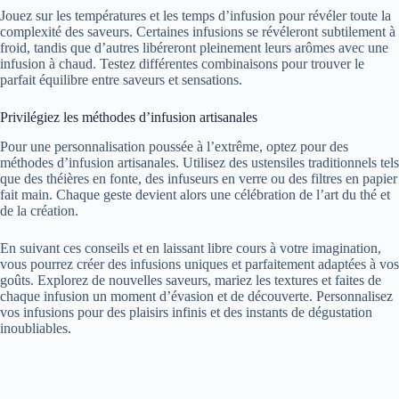
Jouez sur les températures et les temps d’infusion pour révéler toute la
complexité des saveurs. Certaines infusions se révéleront subtilement à
froid, tandis que d’autres libéreront pleinement leurs arômes avec une
infusion à chaud. Testez différentes combinaisons pour trouver le
parfait équilibre entre saveurs et sensations.
Privilégiez les méthodes d’infusion artisanales
Pour une personnalisation poussée à l’extrême, optez pour des
méthodes d’infusion artisanales. Utilisez des ustensiles traditionnels tels
que des théières en fonte, des infuseurs en verre ou des filtres en papier
fait main. Chaque geste devient alors une célébration de l’art du thé et
de la création.
En suivant ces conseils et en laissant libre cours à votre imagination,
vous pourrez créer des infusions uniques et parfaitement adaptées à vos
goûts. Explorez de nouvelles saveurs, mariez les textures et faites de
chaque infusion un moment d’évasion et de découverte. Personnalisez
vos infusions pour des plaisirs infinis et des instants de dégustation
inoubliables.