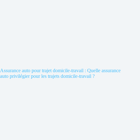
Assurance auto pour trajet domicile-travail : Quelle assurance
auto privilégier pour les trajets domicile-travail ?