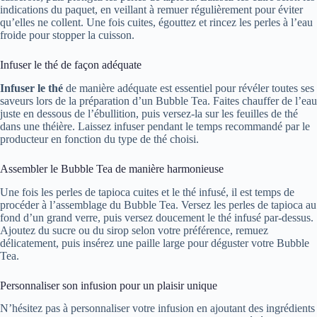
indications du paquet, en veillant à remuer régulièrement pour éviter
qu’elles ne collent. Une fois cuites, égouttez et rincez les perles à l’eau
froide pour stopper la cuisson.
Infuser le thé de façon adéquate
Infuser le thé
de manière adéquate est essentiel pour révéler toutes ses
saveurs lors de la préparation d’un Bubble Tea. Faites chauffer de l’eau
juste en dessous de l’ébullition, puis versez-la sur les feuilles de thé
dans une théière. Laissez infuser pendant le temps recommandé par le
producteur en fonction du type de thé choisi.
Assembler le Bubble Tea de manière harmonieuse
Une fois les perles de tapioca cuites et le thé infusé, il est temps de
procéder à l’assemblage du Bubble Tea. Versez les perles de tapioca au
fond d’un grand verre, puis versez doucement le thé infusé par-dessus.
Ajoutez du sucre ou du sirop selon votre préférence, remuez
délicatement, puis insérez une paille large pour déguster votre Bubble
Tea.
Personnaliser son infusion pour un plaisir unique
N’hésitez pas à personnaliser votre infusion en ajoutant des ingrédients