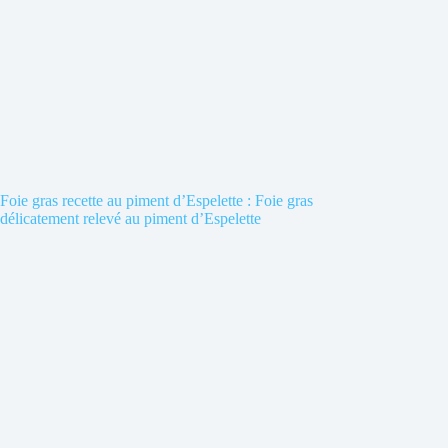
Foie gras recette au piment d’Espelette : Foie gras
délicatement relevé au piment d’Espelette