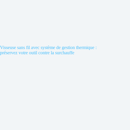
Visseuse sans fil avec système de gestion thermique :
préservez votre outil contre la surchauffe