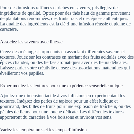
Pour des infusions raffinées et riches en saveurs, privilégiez des
ingrédients de qualité. Optez pour des thés haut de gamme provenant
de plantations renommées, des fruits frais et des épices authentiques.
La qualité des ingrédients est la clé d’une infusion réussie et pleine de
caractère.
Associez les saveurs avec finesse
Créez des mélanges surprenants en associant différentes saveurs et
textures. Jouez sur les contrastes en mariant des fruits acidulés avec des
épices chaudes, ou des herbes aromatiques avec des fleurs délicates.
Laissez parler votre créativité et osez des associations inattendues qui
éveilleront vos papilles.
Expérimentez les textures pour une expérience sensorielle unique
Ajoutez une dimension tactile à vos infusions en expérimentant les
textures. Intégrez des perles de tapioca pour un effet ludique et
gourmand, des billes de fruits pour une explosion de fraîcheur, ou des
pétales de fleurs pour une touche délicate. Les différentes textures
apporteront du caractère à vos boissons et raviront vos sens.
Variez les températures et les temps d’infusion