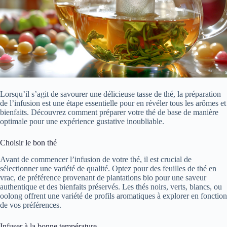
Lorsqu’il s’agit de savourer une délicieuse tasse de thé, la préparation
de l’infusion est une étape essentielle pour en révéler tous les arômes et
bienfaits. Découvrez comment préparer votre thé de base de manière
optimale pour une expérience gustative inoubliable.
Choisir le bon thé
Avant de commencer l’infusion de votre thé, il est crucial de
sélectionner une variété de qualité. Optez pour des feuilles de thé en
vrac, de préférence provenant de plantations bio pour une saveur
authentique et des bienfaits préservés. Les thés noirs, verts, blancs, ou
oolong offrent une variété de profils aromatiques à explorer en fonction
de vos préférences.
Infuser à la bonne température