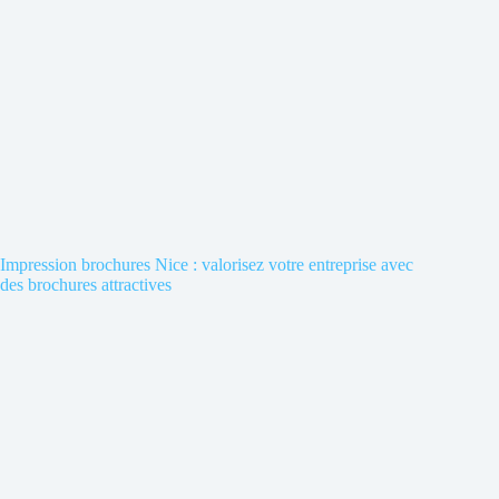
Impression brochures Nice : valorisez votre entreprise avec
des brochures attractives