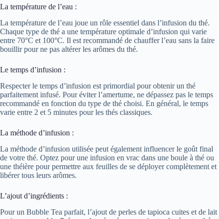
La température de l’eau :
La température de l’eau joue un rôle essentiel dans l’infusion du thé.
Chaque type de thé a une température optimale d’infusion qui varie
entre 70°C et 100°C. Il est recommandé de chauffer l’eau sans la faire
bouillir pour ne pas altérer les arômes du thé.
Le temps d’infusion :
Respecter le temps d’infusion est primordial pour obtenir un thé
parfaitement infusé. Pour éviter l’amertume, ne dépassez pas le temps
recommandé en fonction du type de thé choisi. En général, le temps
varie entre 2 et 5 minutes pour les thés classiques.
La méthode d’infusion :
La méthode d’infusion utilisée peut également influencer le goût final
de votre thé. Optez pour une infusion en vrac dans une boule à thé ou
une théière pour permettre aux feuilles de se déployer complètement et
libérer tous leurs arômes.
L’ajout d’ingrédients :
Pour un Bubble Tea parfait, l’ajout de perles de tapioca cuites et de lait