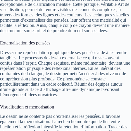
exceptionnelle de clarification mentale. Cette pratique, véritable Art de
visualisation, permet de rendre visibles des concepts complexes, à
travers des formes, des lignes et des couleurs. Les techniques visuelles
permettent d’externaliser des pensées, leur offrant une matérialité qui
facilite la réflexion. Ainsi, chaque coup de crayon devient une manière
de structurer son esprit et de prendre du recul sur ses idées.
Externalisation des pensées
Dresser une représentation graphique de ses pensées aide à les rendre
tangibles. Le processus de dessin externalise ce qui reste souvent
confus dans l’esprit. Chaque esquisse, même rudimentaire, devient une
représentation physique des réflexions internes. En se libérant des
contraintes de la langue, le dessin permet d’accéder à des niveaux de
compréhension plus profonds. Ce phénomène se constate
particulièrement dans un cadre collectif. Réunir des équipes autour
d’une grande surface d’affichage offre une dynamique favorisant
l’émergence d’idées novatrices.
Visualisation et mémorisation
Le dessin ne se contente pas d’externaliser les pensées, il favorise
également la mémorisation. La recherche montre que le lien entre
l’action et la réflexion intensifie la rétention d’information. Tracer des