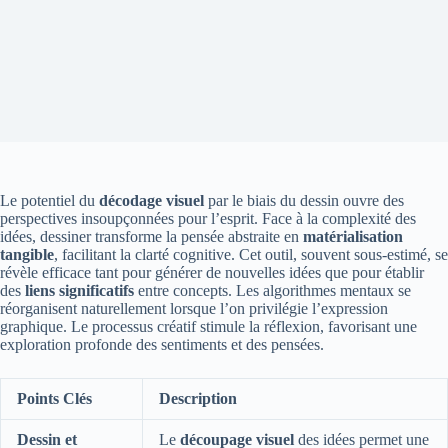
Le potentiel du
décodage visuel
par le biais du dessin ouvre des
perspectives insoupçonnées pour l’esprit. Face à la complexité des
idées, dessiner transforme la pensée abstraite en
matérialisation
tangible
, facilitant la clarté cognitive. Cet outil, souvent sous-estimé, se
révèle efficace tant pour générer de nouvelles idées que pour établir
des
liens significatifs
entre concepts. Les algorithmes mentaux se
réorganisent naturellement lorsque l’on privilégie l’expression
graphique. Le processus créatif stimule la réflexion, favorisant une
exploration profonde des sentiments et des pensées.
Points Clés
Description
Dessin et
Le
découpage visuel
des idées permet une