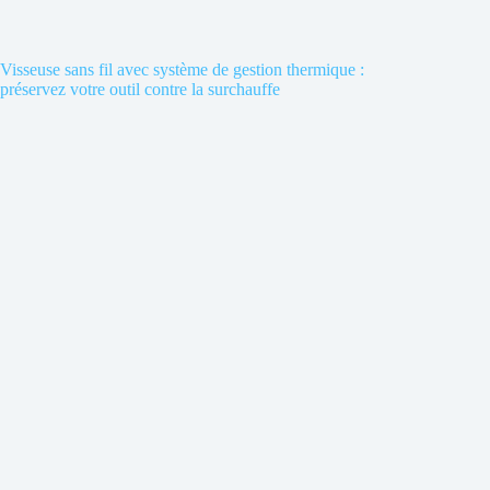
Visseuse sans fil avec système de gestion thermique :
préservez votre outil contre la surchauffe