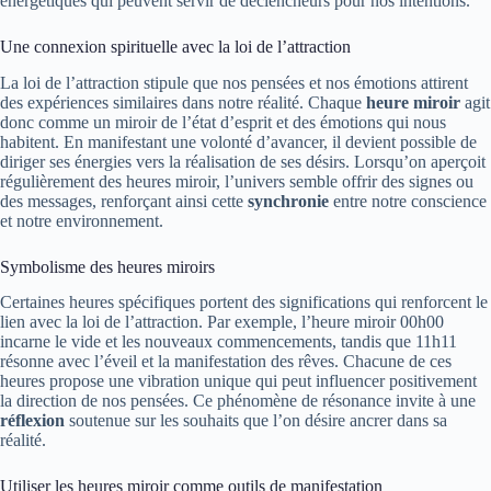
énergétiques qui peuvent servir de déclencheurs pour nos intentions.
Une connexion spirituelle avec la loi de l’attraction
La loi de l’attraction stipule que nos pensées et nos émotions attirent
des expériences similaires dans notre réalité. Chaque
heure miroir
agit
donc comme un miroir de l’état d’esprit et des émotions qui nous
habitent. En manifestant une volonté d’avancer, il devient possible de
diriger ses énergies vers la réalisation de ses désirs. Lorsqu’on aperçoit
régulièrement des heures miroir, l’univers semble offrir des signes ou
des messages, renforçant ainsi cette
synchronie
entre notre conscience
et notre environnement.
Symbolisme des heures miroirs
Certaines heures spécifiques portent des significations qui renforcent le
lien avec la loi de l’attraction. Par exemple, l’heure miroir 00h00
incarne le vide et les nouveaux commencements, tandis que 11h11
résonne avec l’éveil et la manifestation des rêves. Chacune de ces
heures propose une vibration unique qui peut influencer positivement
la direction de nos pensées. Ce phénomène de résonance invite à une
réflexion
soutenue sur les souhaits que l’on désire ancrer dans sa
réalité.
Utiliser les heures miroir comme outils de manifestation