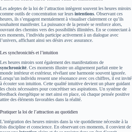
Les adeptes de la loi de l’attraction intègrent souvent les heures miroirs
comme outils de concentration sur leurs
intentions
. Observant ces
heures, ils s’engagent mentalement à visualiser clairement ce qu’ils
souhaitent manifester. La puissance de la pensée se renforce alors,
ouvrant des chemins vers des possibilités illimitées. En se connectant à
ces moments, l’individu participe activement à un dialogue avec
l’univers, affichant ainsi ses désirs avec assurance.
Les synchronicités et l’intuition
Les heures miroirs sont également des manifestations de
synchronicité
. Ces moments illustre un alignement parfait entre le
monde intérieur et extérieur, révélant une harmonie souvent ignorée.
Lorsqu’un individu ressent une résonance avec ces chiffres, il est invité
à écouter son intuition. Cette qualité intuitive devient un phare guidant
les choix nécessaires pour concrétiser ses aspirations. Un système de
feedback énergétique se met ainsi en place, où chaque pensée positive
attire des éléments favorables dans la réalité.
Pratiquer la loi de l’attraction au quotidien
L’intégration des heures miroirs dans la vie quotidienne nécessite à la
fois discipline et conscience. En observant ces moments, il convient de