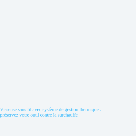
Visseuse sans fil avec système de gestion thermique :
préservez votre outil contre la surchauffe