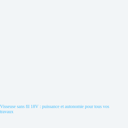
Visseuse sans fil 18V : puissance et autonomie pour tous vos
travaux