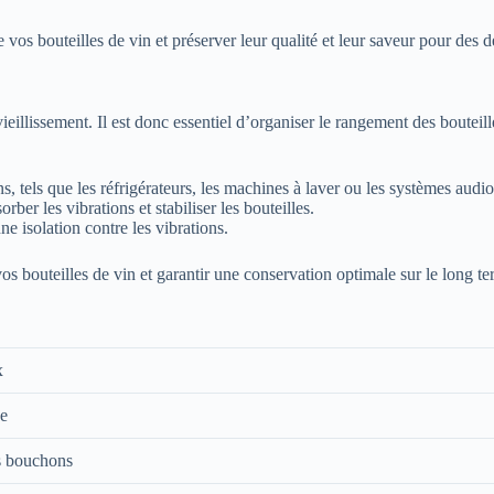
vos bouteilles de vin et préserver leur qualité et leur saveur pour des d
vieillissement. Il est donc essentiel d’organiser le rangement des boutei
s, tels que les réfrigérateurs, les machines à laver ou les systèmes audio
er les vibrations et stabiliser les bouteilles.
e isolation contre les vibrations.
s bouteilles de vin et garantir une conservation optimale sur le long te
x
ge
es bouchons