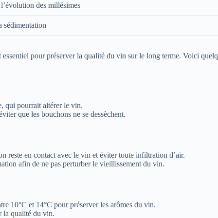
 l’évolution des millésimes
la sédimentation
st essentiel pour préserver la qualité du vin sur le long terme. Voici qu
 qui pourrait altérer le vin.
éviter que les bouchons ne se dessèchent.
reste en contact avec le vin et éviter toute infiltration d’air.
ion afin de ne pas perturber le vieillissement du vin.
ntre 10°C et 14°C pour préserver les arômes du vin.
 la qualité du vin.