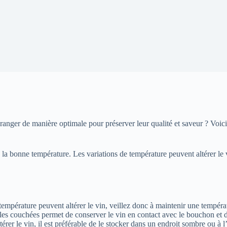
 ranger de manière optimale pour préserver leur qualité et saveur ? Voi
er à la bonne température. Les variations de température peuvent altérer 
température peuvent altérer le vin, veillez donc à maintenir une tempéra
lles couchées permet de conserver le vin en contact avec le bouchon et 
érer le vin, il est préférable de le stocker dans un endroit sombre ou à l’