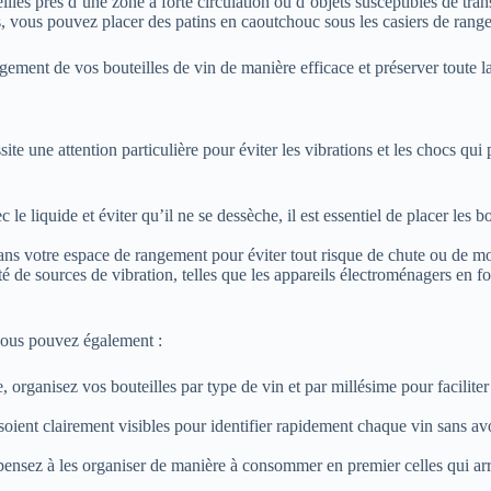
lles près d’une zone à forte circulation ou d’objets susceptibles de tran
, vous pouvez placer des patins en caoutchouc sous les casiers de range
ement de vos bouteilles de vin de manière efficace et préserver toute la
e une attention particulière pour éviter les vibrations et les chocs qui p
e liquide et éviter qu’il ne se dessèche, il est essentiel de placer les 
 dans votre espace de rangement pour éviter tout risque de chute ou de
té de sources de vibration, telles que les appareils électroménagers en f
 vous pouvez également :
organisez vos bouteilles par type de vin et par millésime pour faciliter l
 soient clairement visibles pour identifier rapidement chaque vin sans avo
ensez à les organiser de manière à consommer en premier celles qui arri