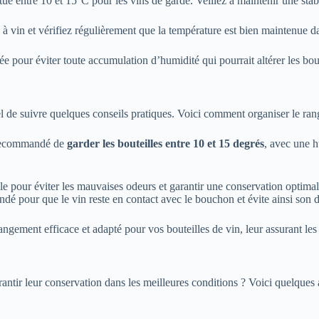
ue entre 10 et 15°C pour les vins de garde. Veillez à maintenir une stabi
 à vin et vérifiez régulièrement que la température est bien maintenue
e pour éviter toute accumulation d’humidité qui pourrait altérer les bout
el de suivre quelques conseils pratiques. Voici comment organiser le ran
t recommandé de
garder les bouteilles entre 10 et 15 degrés
, avec une 
elle pour éviter les mauvaises odeurs et garantir une conservation optimal
ndé pour que le vin reste en contact avec le bouchon et évite ainsi son
gement efficace et adapté pour vos bouteilles de vin, leur assurant les
antir leur conservation dans les meilleures conditions ? Voici quelques