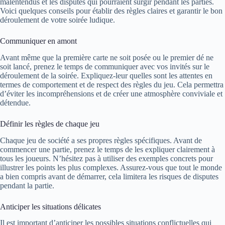
malentendus et les disputes qui pourraient surgir pendant les parties.
Voici quelques conseils pour établir des règles claires et garantir le bon
déroulement de votre soirée ludique.
Communiquer en amont
Avant même que la première carte ne soit posée ou le premier dé ne
soit lancé, prenez le temps de communiquer avec vos invités sur le
déroulement de la soirée. Expliquez-leur quelles sont les attentes en
termes de comportement et de respect des règles du jeu. Cela permettra
d’éviter les incompréhensions et de créer une atmosphère conviviale et
détendue.
Définir les règles de chaque jeu
Chaque jeu de société a ses propres règles spécifiques. Avant de
commencer une partie, prenez le temps de les expliquer clairement à
tous les joueurs. N’hésitez pas à utiliser des exemples concrets pour
illustrer les points les plus complexes. Assurez-vous que tout le monde
a bien compris avant de démarrer, cela limitera les risques de disputes
pendant la partie.
Anticiper les situations délicates
Il est important d’anticiper les possibles situations conflictuelles qui