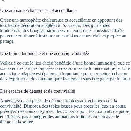
Une ambiance chaleureuse et accueillante
Créez une atmosphère chaleureuse et accueillante en apportant des
touches de décoration adaptées à l’occasion. Des guirlandes
lumineuses, des bougies parfumées, ou encore des coussins colorés
peuvent contribuer à instaurer une ambiance conviviale et propice au
partage.
Une bonne luminosité et une acoustique adaptée
Veillez à ce que le lieu choisi bénéficie d’une bonne luminosité, que ce
soit avec des lampes tamisées ou des sources de lumière naturelle. Une
acoustique adaptée est également importante pour permettre à chacun
de s’exprimer et de communiquer facilement sans être gêné par le bruit.
Des espaces de détente et de convivialité
Aménagez des espaces de détente propices aux échanges et à la
convivialité. Disposez des tables basses pour poser les jeux en cours,
prévoyez des coins cosy avec des coussins pour les moments de pause,
et n’hésitez pas à intégrer des animations ludiques en lien avec le
thème de la soirée.