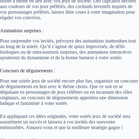
buffet à thème en lien avec vos jeux de société. Des cupcakes décorés
aux couleurs de vos jeux préférés, des cocktails inventifs inspirés de
vos personnages préférés, laissez libre cours à votre imagination pour
régaler vos convives.
Animations surprises :
Pour surprendre vos invités, prévoyez des animations inattendues tout
au long de la soirée. Qu’il s’agisse de quizz improvisés, de défis
loufoques ou de mini-tournois surprises, des animations interactives
ajouteront du dynamisme et de la bonne humeur à votre soirée.
Concours de déguisements :
Pour une soirée jeux de société encore plus fun, organisez un concours
de déguisements en lien avec le thème choisi. Que ce soit en se
déguisant en personnages de jeux célèbres ou en incarnant des rôles
originaux, un concours de déguisements apportera une dimension
ludique et fantaisiste à votre soirée.
En appliquant ces idées originales, votre soirée jeux de société sera
assurément un succès et laissera à vos invités des souvenirs
mémorables. Amusez-vous et que la meilleure stratégie gagne !