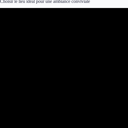
Choisir le lieu idéal pour une ambiance conviviale