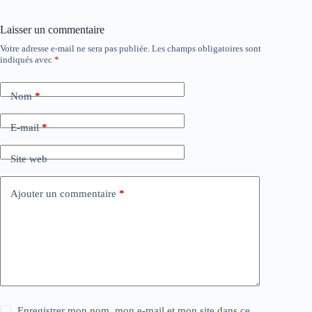
Laisser un commentaire
Votre adresse e-mail ne sera pas publiée.
Les champs obligatoires sont
indiqués avec
*
Nom
*
E-mail
*
Site web
Ajouter un commentaire
*
Enregistrer mon nom, mon e-mail et mon site dans ce