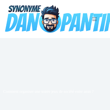
Passer
pafibuolkab.org
login bento4d
sydney night
slot gacor maxwin
bento4d
bento4d
bento4d
bento4d
thepubtheatre
togel online
bandar togel
slot gacor hari ini
slot gacor hari ini
slot gacor hari ini
slot gacor hari ini
togel online
slot gacor hari ini
bandar togel
bandar togel
bandar togel
togel online
slot gacor hari ini
link slot gacor
bandar togel
bandar togel
slot gacor hari ini
bandar togel
togel online
slot gacor hari ini
togel online
bandar togel
slot gacor hari ini
togel online
slot gacor hari ini
slot maxwin
slot gacor hari ini
slot gacor hari ini
bandar togel
slot gacor hari ini
bandar togel
slot gacor hari ini
bandar togel
bento4d
bento4d
togel online
slot gacor hari ini
slot gacor hari ini
bandar togel
togel online
slot gacor hari ini
slot gacor hari ini
bandar togel
togel online
slot gacor hari ini
bandar togel
bandar togel
slot gacor hari ini
bandar togel
slot gacor hari ini
slot gacor hari ini
slot gacor hari ini
slot gacor hari ini
bento4d
slot gacor hari ini
toto togel
toto macau
slot online
toto togel
toto togel
slot online
slot online
slot online
link gacor
link togel
toto togel
link togel
slot online
agen togel
toto togel
link gacor
link togel
slot thailand
slot online
situs slot gacor
slot online
link gacor
toto togel
situs slot gacor
link gacor
toto togel
slot online
toto togel
slot online
situs togel
situs togel
situs togel
situs togel
link slot
situs toto
toto slot
link slot
slot gacor
togel resmi
toto slot
situs toto
sirus togel
situs hk
togel resmi
situs togel
situs togel
link slot
slot gacor
togel resmi
slot gacor
link slot
situs gacor
link slot
situs gacor
situs togel
toto slot
slot gacor
toto slot
situs gacor
link slot
link slot
situs togel
link slot
link slot
situs togel
situs gacor
situs togel
toto slot
situs togel
slot gacor
link slot
situs togel
situs togel
situs togel
situs slot
slot resmi
slot resmi
slot resmi
slot resmi
slot resmi
toto
togel
togel
slot resmi
slot resmi
togel
slot resmi
toto
slot resmi
rtp slot
situs slot
slot resmi
slot resmi
situs slot
slot resmi
slot resmi
situs slot
toto
rtp slot
slot resmi
slot resmi
slot resmi
rtp slot
rtp slot
slot resmi
rtp slot
slot resmi
slot resmi
toto
rtp slot
rtp slot
au
contenu
Comment organiser une soirée jeux de société entre amis ?