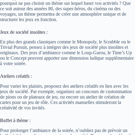
pourquoi ne pas choisir un thème sur lequel baser vos activités ? Que
ce soit autour des années 80, des super-héros, du cinéma ou des
voyages, un thème permettra de créer une atmosphère unique et de
structurer les jeux en fonction.
Jeux de société insolites :
En plus des grands classiques comme le Monopoly, le Scrabble ou le
Trivial Pursuit, pensez à intégrer des jeux de société plus insolites et
originaux. Des jeux d’ambiance comme le Loup-Garou, le Time’s Up
ou le Concept peuvent apporter une dimension ludique supplémentaire
à votre soirée.
Ateliers créatifs :
Pour varier les plaisirs, proposez des ateliers créatifs en lien avec les
jeux de société. Par exemple, organisez un concours de customisation
de pions ou de plateaux de jeu, ou encore un atelier de création de
cartes pour un jeu de rôle. Ces activités manuelles stimuleront la
créativité de vos invités.
Buffet à thème :
Pour prolonger l’ambiance de la soirée, n’oubliez pas de prévoir un