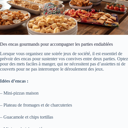
Des encas gourmands pour accompagner les parties endiablées
Lorsque vous organisez une soirée jeux de société, il est essentiel de
prévoir des encas pour sustenter vos convives entre deux parties. Optez
pour des mets faciles à manger, qui ne nécessitent pas d’assiettes ni de
couverts pour ne pas interrompre le déroulement des jeux.
Idées d’encas :
– Mini-pizzas maison
– Plateau de fromages et de charcuteries
– Guacamole et chips tortillas