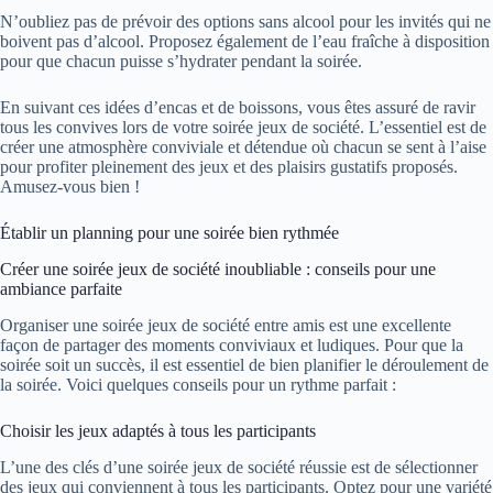
N’oubliez pas de prévoir des options sans alcool pour les invités qui ne
boivent pas d’alcool. Proposez également de l’eau fraîche à disposition
pour que chacun puisse s’hydrater pendant la soirée.
En suivant ces idées d’encas et de boissons, vous êtes assuré de ravir
tous les convives lors de votre soirée jeux de société. L’essentiel est de
créer une atmosphère conviviale et détendue où chacun se sent à l’aise
pour profiter pleinement des jeux et des plaisirs gustatifs proposés.
Amusez-vous bien !
Établir un planning pour une soirée bien rythmée
Créer une soirée jeux de société inoubliable : conseils pour une
ambiance parfaite
Organiser une soirée jeux de société entre amis est une excellente
façon de partager des moments conviviaux et ludiques. Pour que la
soirée soit un succès, il est essentiel de bien planifier le déroulement de
la soirée. Voici quelques conseils pour un rythme parfait :
Choisir les jeux adaptés à tous les participants
L’une des clés d’une soirée jeux de société réussie est de sélectionner
des jeux qui conviennent à tous les participants. Optez pour une variété