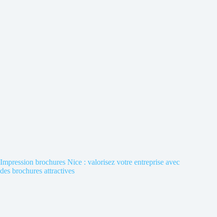
Impression brochures Nice : valorisez votre entreprise avec
des brochures attractives