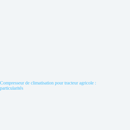
Compresseur de climatisation pour tracteur agricole :
particularités