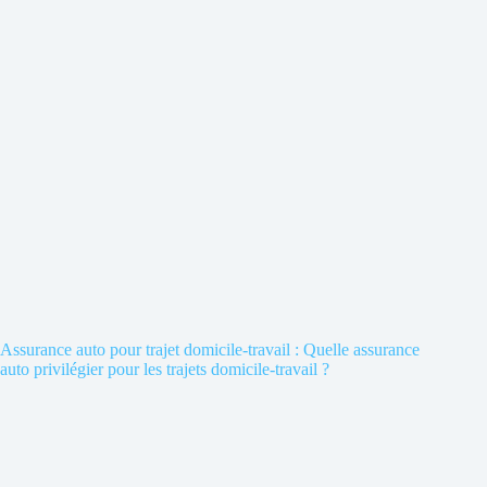
Assurance auto pour trajet domicile-travail : Quelle assurance
auto privilégier pour les trajets domicile-travail ?