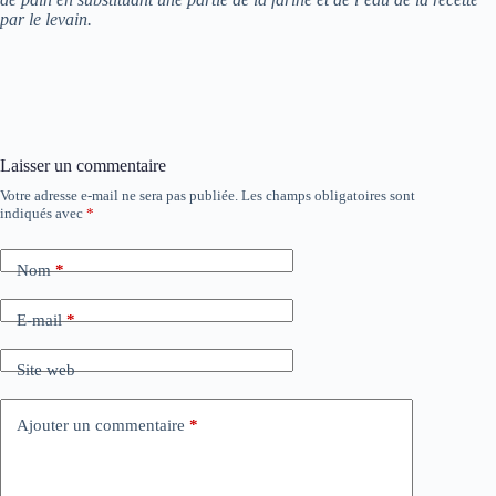
par le levain.
Laisser un commentaire
Votre adresse e-mail ne sera pas publiée.
Les champs obligatoires sont
indiqués avec
*
Nom
*
E-mail
*
Site web
Ajouter un commentaire
*