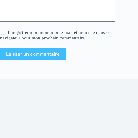
Enregistrer mon nom, mon e-mail et mon site dans ce
navigateur pour mon prochain commentaire.
Laisser un commentaire