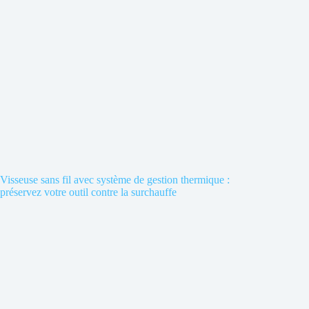
Visseuse sans fil avec système de gestion thermique :
préservez votre outil contre la surchauffe