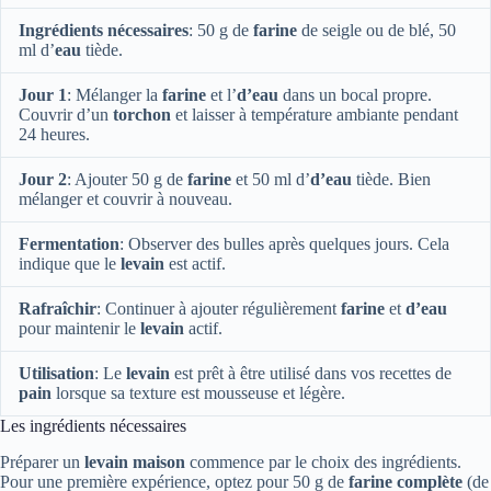
Ingrédients nécessaires
: 50 g de
farine
de seigle ou de blé, 50
ml d’
eau
tiède.
Jour 1
: Mélanger la
farine
et l’
d’eau
dans un bocal propre.
Couvrir d’un
torchon
et laisser à température ambiante pendant
24 heures.
Jour 2
: Ajouter 50 g de
farine
et 50 ml d’
d’eau
tiède. Bien
mélanger et couvrir à nouveau.
Fermentation
: Observer des bulles après quelques jours. Cela
indique que le
levain
est actif.
Rafraîchir
: Continuer à ajouter régulièrement
farine
et
d’eau
pour maintenir le
levain
actif.
Utilisation
: Le
levain
est prêt à être utilisé dans vos recettes de
pain
lorsque sa texture est mousseuse et légère.
Les ingrédients nécessaires
Préparer un
levain maison
commence par le choix des ingrédients.
Pour une première expérience, optez pour 50 g de
farine complète
(de