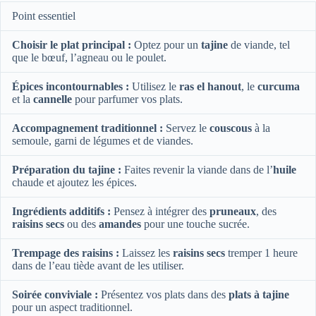
Point essentiel
Choisir le plat principal :
Optez pour un
tajine
de viande, tel
que le bœuf, l’agneau ou le poulet.
Épices incontournables :
Utilisez le
ras el hanout
, le
curcuma
et la
cannelle
pour parfumer vos plats.
Accompagnement traditionnel :
Servez le
couscous
à la
semoule, garni de légumes et de viandes.
Préparation du tajine :
Faites revenir la viande dans de l’
huile
chaude et ajoutez les épices.
Ingrédients additifs :
Pensez à intégrer des
pruneaux
, des
raisins secs
ou des
amandes
pour une touche sucrée.
Trempage des raisins :
Laissez les
raisins secs
tremper 1 heure
dans de l’eau tiède avant de les utiliser.
Soirée conviviale :
Présentez vos plats dans des
plats à tajine
pour un aspect traditionnel.