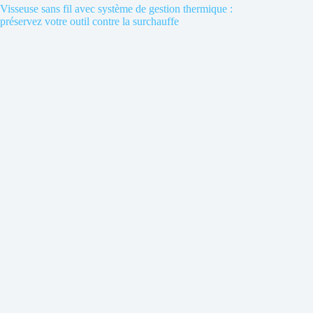
Visseuse sans fil avec système de gestion thermique :
préservez votre outil contre la surchauffe