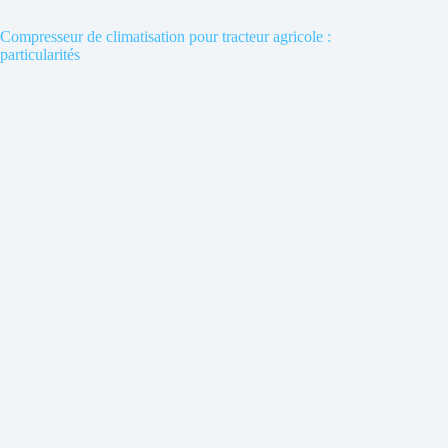
Compresseur de climatisation pour tracteur agricole :
particularités