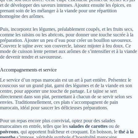
et de développer des saveurs intenses. Ajoutez ensuite les épices, en
prenant soin de les mélanger à la viande pour une répartition
homogène des arômes.
Puis, incorporez les légumes, préalablement coupés, et les fruits secs,
comme les raisins ou les abricots, pour donner une touche sucrée à la
préparation. Ajouter un peu d’eau pour créer un bouillon savoureux.
Couvrez le tajine avec son couvercle, laissez mijoter à feu doux. Ce
mode de cuisson lente permet aux arômes de s’intensifier et à la viande
de devenir tendre et savoureuse.
Accompagnements et service
Le service d’un repas marocain est un art à part entière. Présentez le
couscous sur un grand plat, garni des légumes et de la viande en son
centre, pour apporter une touche de partage. Le tajine se sert
directement dans son plat, permettant à chacun de se servir selon ses
envies. Traditionnellement, ces plats s’accompagnent de pain
marocain, idéal pour saucer les délicieuses préparations.
Pour un repas encore plus convivial, optez pour des salades
marocaines en entrée, telles que les
salades de carottes
ou de
poivrons
, qui apportent fraîcheur et croquant. En boisson, le
thé à la
menthe
s’impose, véritable symbole d’hospitalité marocaine.