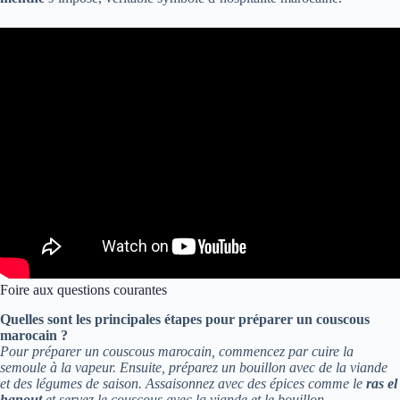
Foire aux questions courantes
Quelles sont les principales étapes pour préparer un couscous
marocain ?
Pour préparer un couscous marocain, commencez par cuire la
semoule à la vapeur. Ensuite, préparez un bouillon avec de la viande
et des légumes de saison. Assaisonnez avec des épices comme le
ras el
hanout
et servez le couscous avec la viande et le bouillon.