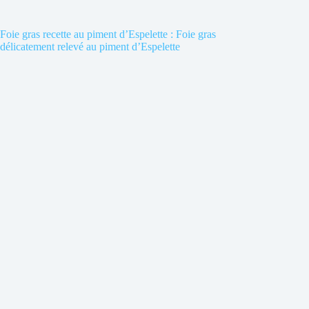
Foie gras recette au piment d’Espelette : Foie gras
délicatement relevé au piment d’Espelette