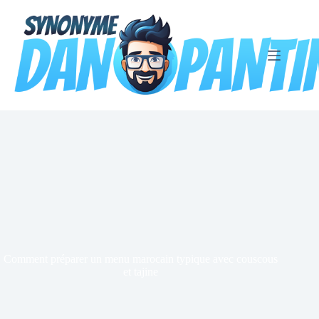
Passer
pafibuolkab.org
login bento4d
sydney night
slot gacor maxwin
bandar toto macau
link bento4d
alternatif bento4d
situs togel online
situs bento4d
bento4d
bento4d
bento4d
bento4d
thepubtheatre
togel online
bandar togel
togel online
bandar togel
bento4d
bento4d
slot gacor hari ini
togel online
bandar togel
togel online
slot gacor hari ini
bento4d
slot gacor hari ini
slot gacor hari ini
togel online
slot gacor hari ini
slot gacor hari ini
slot gacor hari ini
slot gacor hari ini
link slot gacor
bento4d
bento4d
bandar togel
slot gacor hari ini
bandar togel
slot gacor hari ini
bandar togel
slot gacor hari ini
slot gacor hari ini
slot gacor hari ini
slot gacor hari ini
slot gacor hari ini
bento4d
bandar togel
slot gacor hari ini
bandar togel
slot gacor hari ini
bandar togel
slot gacor hari ini
toto togel
toto macau
slot online
slot online
slot online
slot online
link gacor
link togel
link gacor
link togel
slot online
situs slot gacor
slot online
situs slot gacor
link gacor
toto togel
slot online
slot online
toto togel
slot online
toto togel
slot online
toto togel
link gacor
link gacor
toto togel
toto 4d
slot thailand
link gacor
link gacor
toto togel
situs togel
situs togel
situs togel
link slot
situs toto
toto slot
toto slot
slot88
situs togel
slot gacor
togel resmi
link slot
situs togel
situs gacor
situs togel
situs gacor
toto slot
slot gacor
situs togel
situs togel
situs hk
situs gacor
situs togel
link slot
situs toto
situs 4d
situs togel
situs togel
link slot
situs togel
toto slot
situs togel
slot gacor
situs togel
link slot
situs gacor
situs togel
situs togel
slot gacor
situs togel
situs togel
situs togel
situs togel
situs slot
slot resmi
slot resmi
slot resmi
toto
slot resmi
slot resmi
slot resmi
slot resmi
situs slot
slot resmi
toto
slot resmi
rtp slot
slot resmi
rtp slot
slot resmi
slot resmi
toto
rtp slot
situs slot
situs slot
rtp slot
au
contenu
Comment préparer un menu marocain typique avec couscous
et tajine