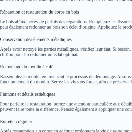
Réparation et restauration du corps en bois
Le bois abîmé nécessite parfois des réparations. Remplissez les fissures
peut également redonner au bois son éclat d’origine. Appliquez le produi
Conservation des éléments métalliques
Après avoir nettoyé les parties métalliques, vérifiez leur état. Si besoi
chiffon pour lui redonner un éclat optimal.
Remontage du moulin à café
Rassemblez le moulin en inversant le processus de démontage. Assurez-v
fonctionnement du moulin. Serrez les vis sans forcer, afin de préserver l
Finitions et détails esthétiques
Pour parfaire la restauration, portez une attention particulière aux 
peuvent faire toute la différence. Pensez également à appliquer une co
Entretien régulier
Après restauration, un entretien adéquat prolongera la vie de votre moul