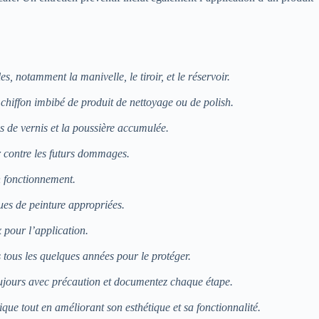
notamment la manivelle, le tiroir, et le réservoir.
n chiffon imbibé de produit de nettoyage ou de polish.
s de vernis et la poussière accumulée.
er contre les futurs dommages.
n fonctionnement.
ues de peinture appropriées.
 pour l’application.
s tous les quelques années pour le protéger.
oujours avec précaution et documentez chaque étape.
que tout en améliorant son esthétique et sa fonctionnalité.