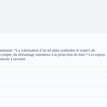
’artisanat. *La valorisation d’un tel objet symbolise le respect du
e compte, du démontage minutieux à la protection du bois.* Les enjeux
stoire à raconter.