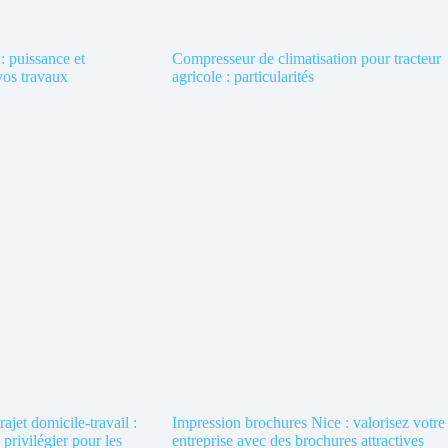
: puissance et
Compresseur de climatisation pour tracteur
vos travaux
agricole : particularités
ajet domicile-travail :
Impression brochures Nice : valorisez votre
privilégier pour les
entreprise avec des brochures attractives