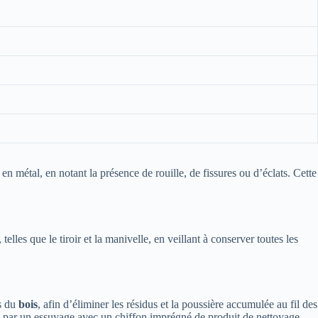
n métal, en notant la présence de rouille, de fissures ou d’éclats. Cette
lles que le tiroir et la manivelle, en veillant à conserver toutes les
ns du
bois
, afin d’éliminer les résidus et la poussière accumulée au fil des
nez par un essuyage avec un chiffon imprégné de produit de nettoyage.