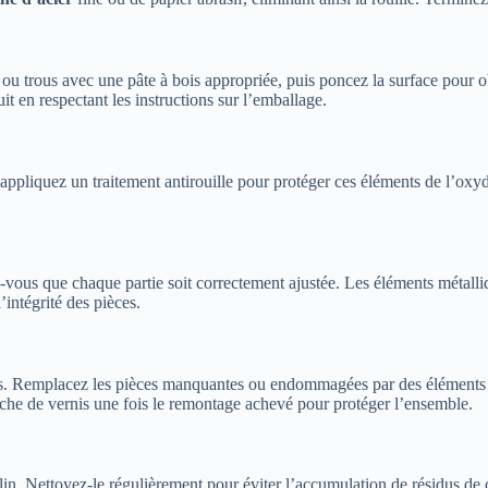
 ou trous avec une pâte à bois appropriée, puis poncez la surface pour o
t en respectant les instructions sur l’emballage.
n, appliquez un traitement antirouille pour protéger ces éléments de l’oxy
ous que chaque partie soit correctement ajustée. Les éléments métalliq
’intégrité des pièces.
détails. Remplacez les pièces manquantes ou endommagées par des élémen
uche de vernis une fois le remontage achevé pour protéger l’ensemble.
in. Nettoyez-le régulièrement pour éviter l’accumulation de résidus de c