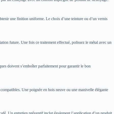
btenir une finition uniforme. Le choix d’une teinture ou d’un vernis
dation future. Une fois ce traitement effectué, polissez le métal avec un
ues doivent s’emboîter parfaitement pour garantir le bon
ts compatibles. Une poignée en bois neuve ou une manivelle élégante
afé. Un entretien préventif inclut également l’application d’un produit