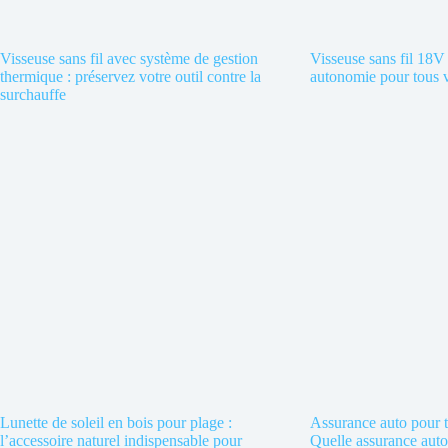
Visseuse sans fil avec système de gestion
Visseuse sans fil 18V 
thermique : préservez votre outil contre la
autonomie pour tous 
surchauffe
Lunette de soleil en bois pour plage :
Assurance auto pour tr
l’accessoire naturel indispensable pour
Quelle assurance auto 