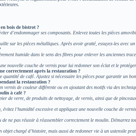
xtérieures.
en bois de bistrot ?
ter d’endommager ses composants. Enlevez toutes les pièces amovibles, 
ouille sur les pièces métalliques. Après avoir gratté, essuyez-les avec u
?
èrement humide dans le sens des fibres pour enlever les anciennes trace
r une nouvelle couche de vernis pour lui redonner son éclat et le protég
e correctement après la restauration ?
 quantité de café. Ajustez si nécessaire les pièces pour garantir un bo
pendant la restauration ?
 vernis de couleur différente ou en ajoutant des motifs via des techniq
ulin à café ?
ier de verre, de produits de nettoyage, de vernis, ainsi que de pinceaux
n, évitez l’humidité excessive et appliquez une nouvelle couche de verni
?
 ou de ne pas réussir à réassembler correctement le moulin. Démarrez t
bjet chargé d’histoire, mais aussi de redonner vie à un ustensile prati