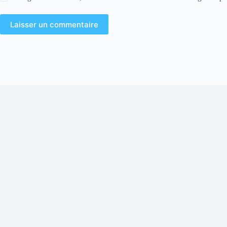
Laisser un commentaire