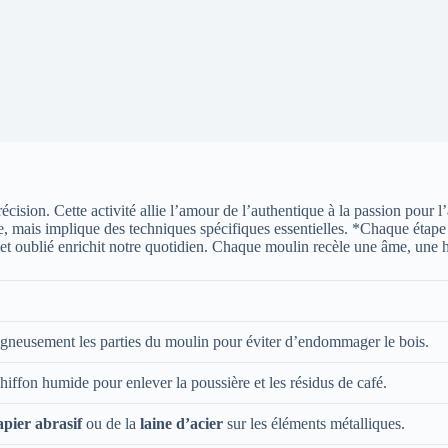
écision. Cette activité allie l’amour de l’authentique à la passion pour l
e, mais implique des techniques spécifiques essentielles. *Chaque étap
bjet oublié enrichit notre quotidien. Chaque moulin recèle une âme, une hi
gneusement les parties du moulin pour éviter d’endommager le bois.
chiffon humide pour enlever la poussière et les résidus de café.
apier abrasif
ou de la
laine d’acier
sur les éléments métalliques.