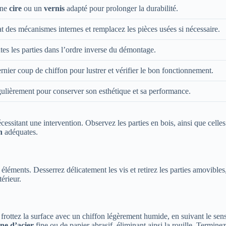
une
cire
ou un
vernis
adapté pour prolonger la durabilité.
tat des mécanismes internes et remplacez les pièces usées si nécessaire.
tes les parties dans l’ordre inverse du démontage.
rnier coup de chiffon pour lustrer et vérifier le bon fonctionnement.
ulièrement pour conserver son esthétique et sa performance.
sitant une intervention. Observez les parties en bois, ainsi que celles e
n
adéquates.
ents. Desserrez délicatement les vis et retirez les parties amovibles, te
érieur.
frottez la surface avec un chiffon légèrement humide, en suivant le se
ine d’acier
fine ou de papier abrasif, éliminant ainsi la rouille. Termi