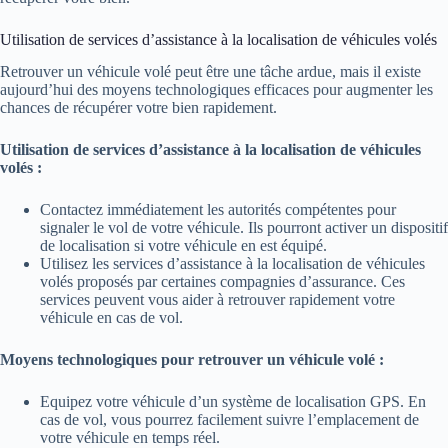
Utilisation de services d’assistance à la localisation de véhicules volés
Retrouver un véhicule volé peut être une tâche ardue, mais il existe
aujourd’hui des moyens technologiques efficaces pour augmenter les
chances de récupérer votre bien rapidement.
Utilisation de services d’assistance à la localisation de véhicules
volés :
Contactez immédiatement les autorités compétentes pour
signaler le vol de votre véhicule. Ils pourront activer un dispositif
de localisation si votre véhicule en est équipé.
Utilisez les services d’assistance à la localisation de véhicules
volés proposés par certaines compagnies d’assurance. Ces
services peuvent vous aider à retrouver rapidement votre
véhicule en cas de vol.
Moyens technologiques pour retrouver un véhicule volé :
Equipez votre véhicule d’un système de localisation GPS. En
cas de vol, vous pourrez facilement suivre l’emplacement de
votre véhicule en temps réel.