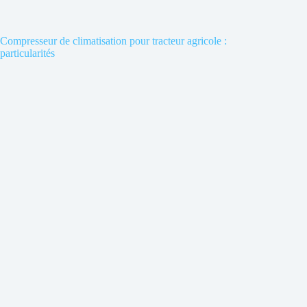
Compresseur de climatisation pour tracteur agricole :
particularités