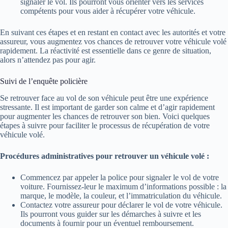
signaler le vol. Ils pourront vous orienter vers les services
compétents pour vous aider à récupérer votre véhicule.
En suivant ces étapes et en restant en contact avec les autorités et votre
assureur, vous augmentez vos chances de retrouver votre véhicule volé
rapidement. La réactivité est essentielle dans ce genre de situation,
alors n’attendez pas pour agir.
Suivi de l’enquête policière
Se retrouver face au vol de son véhicule peut être une expérience
stressante. Il est important de garder son calme et d’agir rapidement
pour augmenter les chances de retrouver son bien. Voici quelques
étapes à suivre pour faciliter le processus de récupération de votre
véhicule volé.
Procédures administratives pour retrouver un véhicule volé :
Commencez par appeler la police pour signaler le vol de votre
voiture. Fournissez-leur le maximum d’informations possible : la
marque, le modèle, la couleur, et l’immatriculation du véhicule.
Contactez votre assureur pour déclarer le vol de votre véhicule.
Ils pourront vous guider sur les démarches à suivre et les
documents à fournir pour un éventuel remboursement.