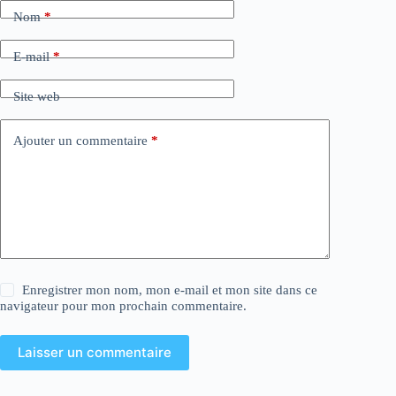
Nom
*
E-mail
*
Site web
Ajouter un commentaire
*
Enregistrer mon nom, mon e-mail et mon site dans ce
navigateur pour mon prochain commentaire.
Laisser un commentaire