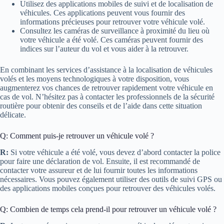
Utilisez des applications mobiles de suivi et de localisation de
véhicules. Ces applications peuvent vous fournir des
informations précieuses pour retrouver votre véhicule volé.
Consultez les caméras de surveillance à proximité du lieu où
votre véhicule a été volé. Ces caméras peuvent fournir des
indices sur l’auteur du vol et vous aider à la retrouver.
En combinant les services d’assistance à la localisation de véhicules
volés et les moyens technologiques à votre disposition, vous
augmenterez vos chances de retrouver rapidement votre véhicule en
cas de vol. N’hésitez pas à contacter les professionnels de la sécurité
routière pour obtenir des conseils et de l’aide dans cette situation
délicate.
Q: Comment puis-je retrouver un véhicule volé ?
R:
Si votre véhicule a été volé, vous devez d’abord contacter la police
pour faire une déclaration de vol. Ensuite, il est recommandé de
contacter votre assureur et de lui fournir toutes les informations
nécessaires. Vous pouvez également utiliser des outils de suivi GPS ou
des applications mobiles conçues pour retrouver des véhicules volés.
Q: Combien de temps cela prend-il pour retrouver un véhicule volé ?