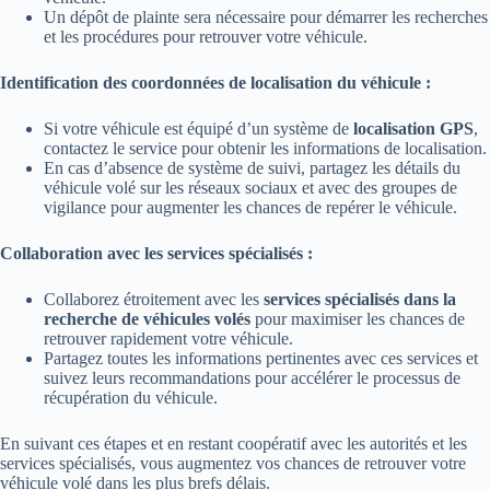
Un dépôt de plainte sera nécessaire pour démarrer les recherches
et les procédures pour retrouver votre véhicule.
Identification des coordonnées de localisation du véhicule :
Si votre véhicule est équipé d’un système de
localisation GPS
,
contactez le service pour obtenir les informations de localisation.
En cas d’absence de système de suivi, partagez les détails du
véhicule volé sur les réseaux sociaux et avec des groupes de
vigilance pour augmenter les chances de repérer le véhicule.
Collaboration avec les services spécialisés :
Collaborez étroitement avec les
services spécialisés dans la
recherche de véhicules volés
pour maximiser les chances de
retrouver rapidement votre véhicule.
Partagez toutes les informations pertinentes avec ces services et
suivez leurs recommandations pour accélérer le processus de
récupération du véhicule.
En suivant ces étapes et en restant coopératif avec les autorités et les
services spécialisés, vous augmentez vos chances de retrouver votre
véhicule volé dans les plus brefs délais.