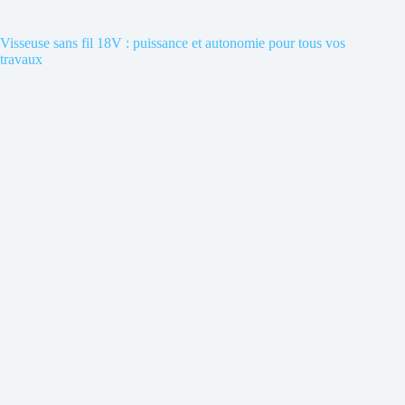
Visseuse sans fil 18V : puissance et autonomie pour tous vos
travaux