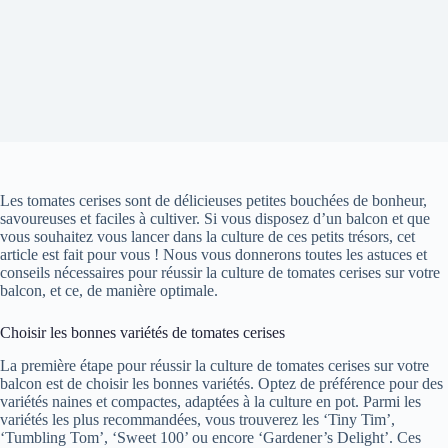
Les tomates cerises sont de délicieuses petites bouchées de bonheur,
savoureuses et faciles à cultiver. Si vous disposez d’un balcon et que
vous souhaitez vous lancer dans la culture de ces petits trésors, cet
article est fait pour vous ! Nous vous donnerons toutes les astuces et
conseils nécessaires pour réussir la culture de tomates cerises sur votre
balcon, et ce, de manière optimale.
Choisir les bonnes variétés de tomates cerises
La première étape pour réussir la culture de tomates cerises sur votre
balcon est de choisir les bonnes variétés. Optez de préférence pour des
variétés naines et compactes, adaptées à la culture en pot. Parmi les
variétés les plus recommandées, vous trouverez les ‘Tiny Tim’,
‘Tumbling Tom’, ‘Sweet 100’ ou encore ‘Gardener’s Delight’. Ces