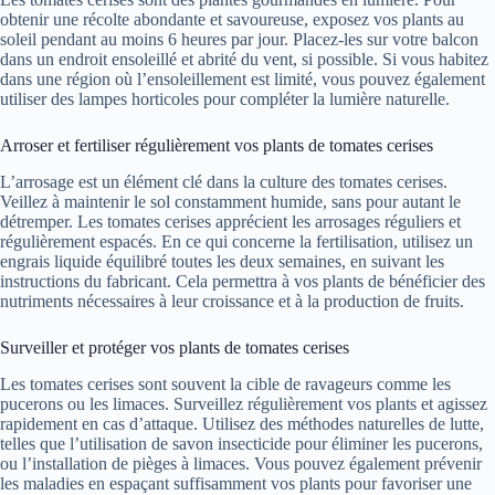
obtenir une récolte abondante et savoureuse, exposez vos plants au
soleil pendant au moins 6 heures par jour. Placez-les sur votre balcon
dans un endroit ensoleillé et abrité du vent, si possible. Si vous habitez
dans une région où l’ensoleillement est limité, vous pouvez également
utiliser des lampes horticoles pour compléter la lumière naturelle.
Arroser et fertiliser régulièrement vos plants de tomates cerises
L’arrosage est un élément clé dans la culture des tomates cerises.
Veillez à maintenir le sol constamment humide, sans pour autant le
détremper. Les tomates cerises apprécient les arrosages réguliers et
régulièrement espacés. En ce qui concerne la fertilisation, utilisez un
engrais liquide équilibré toutes les deux semaines, en suivant les
instructions du fabricant. Cela permettra à vos plants de bénéficier des
nutriments nécessaires à leur croissance et à la production de fruits.
Surveiller et protéger vos plants de tomates cerises
Les tomates cerises sont souvent la cible de ravageurs comme les
pucerons ou les limaces. Surveillez régulièrement vos plants et agissez
rapidement en cas d’attaque. Utilisez des méthodes naturelles de lutte,
telles que l’utilisation de savon insecticide pour éliminer les pucerons,
ou l’installation de pièges à limaces. Vous pouvez également prévenir
les maladies en espaçant suffisamment vos plants pour favoriser une