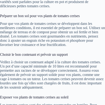
variétés sont parfaites pour la culture en pot et produisent de
délicieuses petites tomates cerises.
Préparer un bon sol pour vos plants de tomates cerises
Pour que vos plants de tomates cerises se développent dans les
meilleures conditions, il est essentiel de préparer un bon sol. Utilisez un
mélange de terreau et de compost pour obtenir un sol fertile et bien
drainé. Les tomates cerises sont gourmandes en nutriments, pensez
donc à ajouter un engrais riche en potassium et phosphore pour
favoriser leur croissance et leur fructification.
Choisir le bon contenant et prévoir un support
Veillez à choisir un contenant adapté à la culture des tomates cerises.
Un pot d’une capacité minimale de 10 litres est recommandé pour
permettre aux racines de se développer correctement. Assurez-vous
également de prévoir un support solide pour vos plants, comme une
cage à tomates ou un tuteur. Les tomates cerises peuvent devenir assez
lourdes une fois qu’elles sont chargées de fruits, il est donc important
de les soutenir adéquatement.
Exposer vos plants de tomates cerises au soleil
Les tomates cerises sont des plantes gourmandes en lumière. Pour