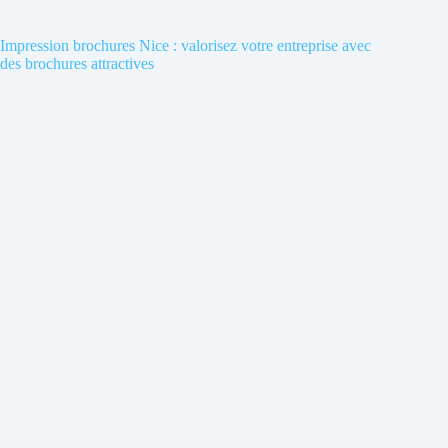
Impression brochures Nice : valorisez votre entreprise avec
des brochures attractives