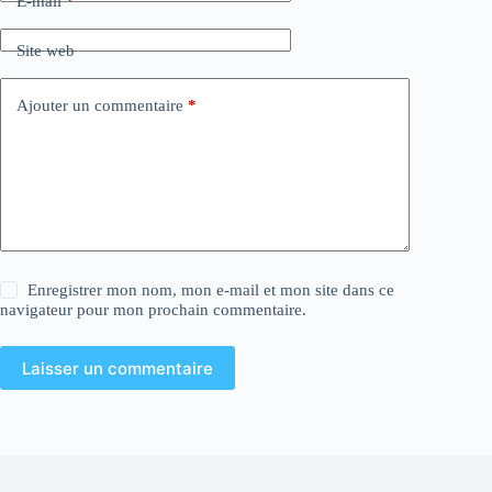
E-mail
*
Site web
Ajouter un commentaire
*
Enregistrer mon nom, mon e-mail et mon site dans ce
navigateur pour mon prochain commentaire.
Laisser un commentaire