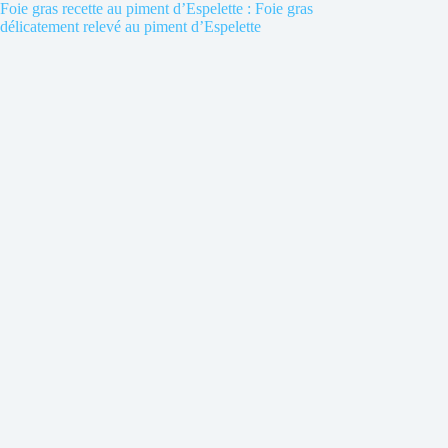
Foie gras recette au piment d’Espelette : Foie gras
délicatement relevé au piment d’Espelette