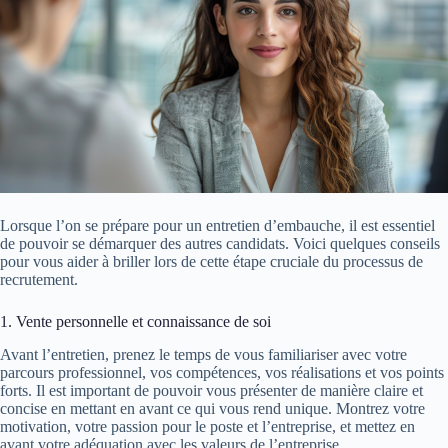
Lorsque l’on se prépare pour un entretien d’embauche, il est essentiel
de pouvoir se démarquer des autres candidats. Voici quelques conseils
pour vous aider à briller lors de cette étape cruciale du processus de
recrutement.
1. Vente personnelle et connaissance de soi
Avant l’entretien, prenez le temps de vous familiariser avec votre
parcours professionnel, vos compétences, vos réalisations et vos points
forts. Il est important de pouvoir vous présenter de manière claire et
concise en mettant en avant ce qui vous rend unique. Montrez votre
motivation, votre passion pour le poste et l’entreprise, et mettez en
avant votre adéquation avec les valeurs de l’entreprise.