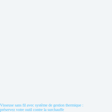
Visseuse sans fil avec système de gestion thermique :
préservez votre outil contre la surchauffe