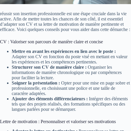
réussir son insertion professionnelle est une étape cruciale dans la vie
active. Afin de mettre toutes les chances de son côté, il est essentiel
d’adapter son CV et sa lettre de motivation de manière pertinente et
efficace. Voici quelques conseils pour vous aider dans cette démarche :
CV : Valoriser son parcours de manière claire et concise
Mettre en avant les expériences en lien avec le poste :
Adapter son CV en fonction du poste visé en mettant en valeur
les expériences et les compétences pertinentes.
Structurer son CV de manière claire :
Organiser les
informations de manière chronologique ou par compétences
pour faciliter la lecture.
Soigner la présentation :
Opter pour une mise en page sobre et
professionnelle, en choisissant une police et une taille de
caractère adaptées.
Ajouter des éléments différenciateurs :
Intégrer des éléments
tels que des projets réalisés, des formations spécifiques ou des
langues parlées pour se démarquer.
Lettre de motivation : Personnaliser et valoriser ses motivations