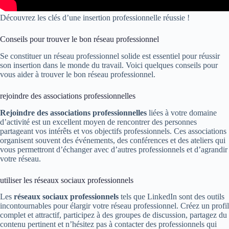
Découvrez les clés d’une insertion professionnelle réussie !
Conseils pour trouver le bon réseau professionnel
Se constituer un réseau professionnel solide est essentiel pour réussir
son insertion dans le monde du travail. Voici quelques conseils pour
vous aider à trouver le bon réseau professionnel.
rejoindre des associations professionnelles
Rejoindre des associations professionnelles
liées à votre domaine
d’activité est un excellent moyen de rencontrer des personnes
partageant vos intérêts et vos objectifs professionnels. Ces associations
organisent souvent des événements, des conférences et des ateliers qui
vous permettront d’échanger avec d’autres professionnels et d’agrandir
votre réseau.
utiliser les réseaux sociaux professionnels
Les
réseaux sociaux professionnels
tels que LinkedIn sont des outils
incontournables pour élargir votre réseau professionnel. Créez un profil
complet et attractif, participez à des groupes de discussion, partagez du
contenu pertinent et n’hésitez pas à contacter des professionnels qui