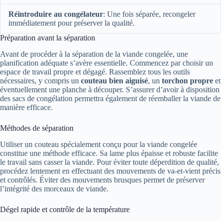
Réintroduire au congélateur
: Une fois séparée, recongeler
immédiatement pour préserver la qualité.
Préparation avant la séparation
Avant de procéder à la séparation de la viande congelée, une
planification adéquate s’avère essentielle. Commencez par choisir un
espace de travail propre et dégagé. Rassemblez tous les outils
nécessaires, y compris un
couteau bien aiguisé
, un
torchon propre
et
éventuellement une planche à découper. S’assurer d’avoir à disposition
des sacs de congélation permettra également de réemballer la viande de
manière efficace.
Méthodes de séparation
Utiliser un couteau spécialement conçu pour la viande congelée
constitue une méthode efficace. Sa lame plus épaisse et robuste facilite
le travail sans casser la viande. Pour éviter toute déperdition de qualité,
procédez lentement en effectuant des mouvements de va-et-vient précis
et contrôlés. Éviter des mouvements brusques permet de préserver
l’intégrité des morceaux de viande.
Dégel rapide et contrôle de la température