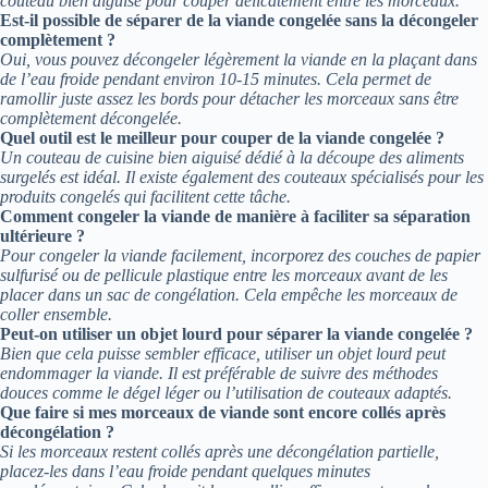
couteau bien aiguisé pour couper délicatement entre les morceaux.
Est-il possible de séparer de la viande congelée sans la décongeler
complètement ?
Oui, vous pouvez décongeler légèrement la viande en la plaçant dans
de l’eau froide pendant environ 10-15 minutes. Cela permet de
ramollir juste assez les bords pour détacher les morceaux sans être
complètement décongelée.
Quel outil est le meilleur pour couper de la viande congelée ?
Un couteau de cuisine bien aiguisé dédié à la découpe des aliments
surgelés est idéal. Il existe également des couteaux spécialisés pour les
produits congelés qui facilitent cette tâche.
Comment congeler la viande de manière à faciliter sa séparation
ultérieure ?
Pour congeler la viande facilement, incorporez des couches de papier
sulfurisé ou de pellicule plastique entre les morceaux avant de les
placer dans un sac de congélation. Cela empêche les morceaux de
coller ensemble.
Peut-on utiliser un objet lourd pour séparer la viande congelée ?
Bien que cela puisse sembler efficace, utiliser un objet lourd peut
endommager la viande. Il est préférable de suivre des méthodes
douces comme le dégel léger ou l’utilisation de couteaux adaptés.
Que faire si mes morceaux de viande sont encore collés après
décongélation ?
Si les morceaux restent collés après une décongélation partielle,
placez-les dans l’eau froide pendant quelques minutes