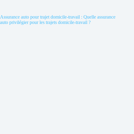
Assurance auto pour trajet domicile-travail : Quelle assurance
auto privilégier pour les trajets domicile-travail ?