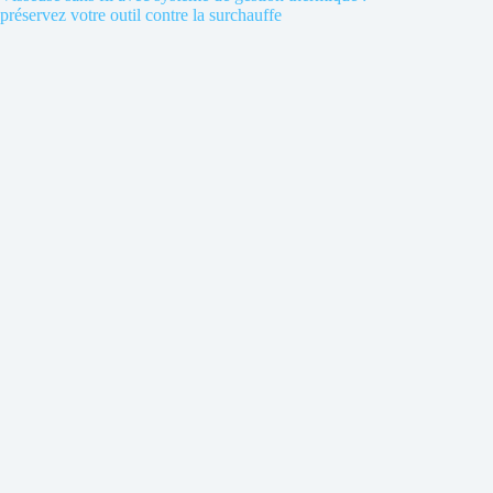
préservez votre outil contre la surchauffe