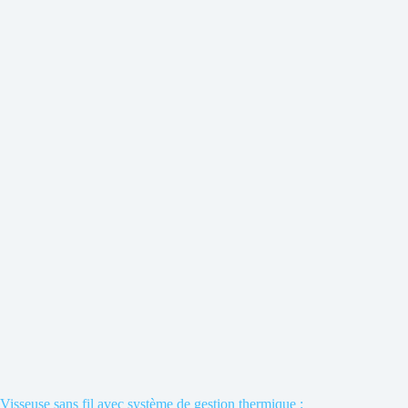
Visseuse sans fil avec système de gestion thermique :