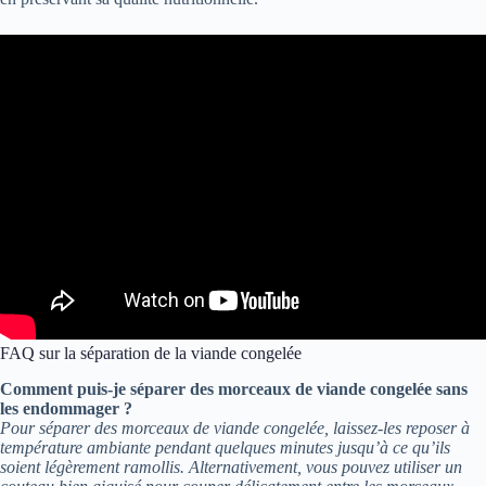
FAQ sur la séparation de la viande congelée
Comment puis-je séparer des morceaux de viande congelée sans
les endommager ?
Pour séparer des morceaux de viande congelée, laissez-les reposer à
température ambiante pendant quelques minutes jusqu’à ce qu’ils
soient légèrement ramollis. Alternativement, vous pouvez utiliser un