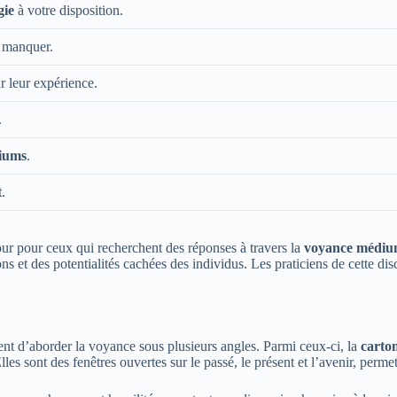
gie
à votre disposition.
 manquer.
ur leur expérience.
.
iums
.
t
.
four pour ceux qui recherchent des réponses à travers la
voyance médi
ons et des potentialités cachées des individus. Les praticiens de cette di
nt d’aborder la voyance sous plusieurs angles. Parmi ceux-ci, la
carto
 Elles sont des fenêtres ouvertes sur le passé, le présent et l’avenir, per