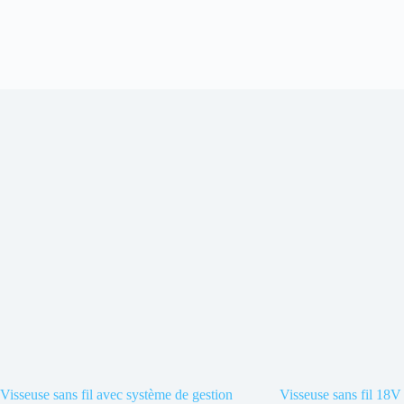
Visseuse sans fil avec système de gestion
Visseuse sans fil 18V 