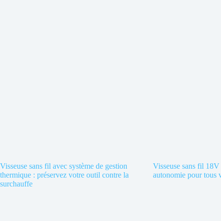
Visseuse sans fil avec système de gestion
Visseuse sans fil 18V 
thermique : préservez votre outil contre la
autonomie pour tous 
surchauffe