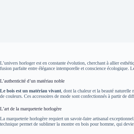
L’univers horloger est en constante évolution, cherchant à allier esthét
fusion parfaite entre élégance intemporelle et conscience écologique. 
L’authenticité d’un matériau noble
Le bois est un matériau vivant
, dont la chaleur et la beauté naturell
de couleurs. Ces accessoires de mode sont confectionnés à partir de diffé
L’art de la marqueterie horlogère
La marqueterie horlogère requiert un savoir-faire artisanal exceptionnel
technique permet de sublimer la montre en bois pour homme, qui devient