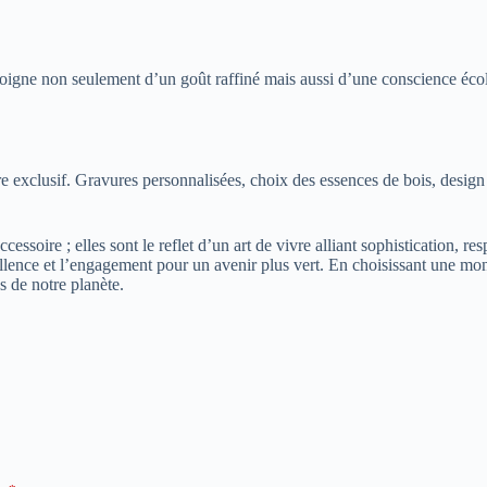
moigne non seulement d’un goût raffiné mais aussi d’une conscience écol
re exclusif. Gravures personnalisées, choix des essences de bois, design
soire ; elles sont le reflet d’un art de vivre alliant sophistication, re
ellence et l’engagement pour un avenir plus vert. En choisissant une mon
s de notre planète.