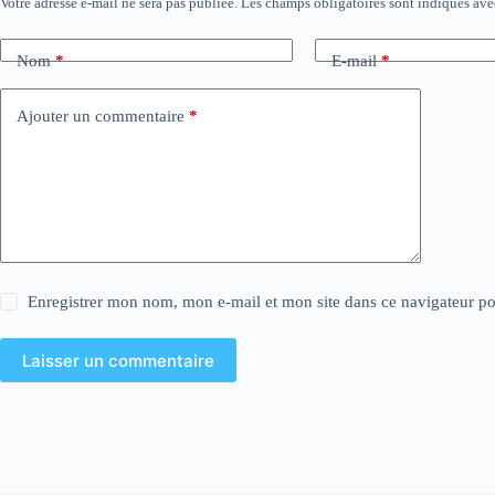
Votre adresse e-mail ne sera pas publiée.
Les champs obligatoires sont indiqués av
Nom
*
E-mail
*
Ajouter un commentaire
*
Enregistrer mon nom, mon e-mail et mon site dans ce navigateur 
Laisser un commentaire