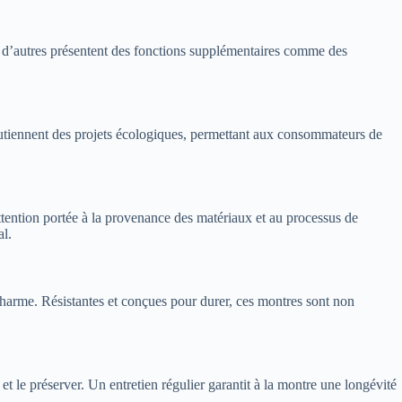
e d’autres présentent des fonctions supplémentaires comme des
outiennent des projets écologiques, permettant aux consommateurs de
attention portée à la provenance des matériaux et au processus de
al.
 charme. Résistantes et conçues pour durer, ces montres sont non
t le préserver. Un entretien régulier garantit à la montre une longévité