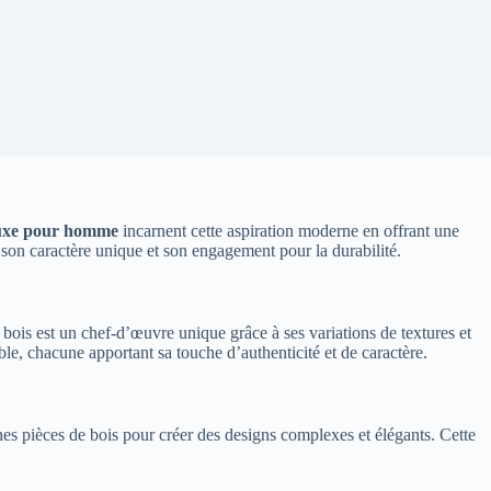
luxe pour homme
incarnent cette aspiration moderne en offrant une
 son caractère unique et son engagement pour la durabilité.
 bois est un chef-d’œuvre unique grâce à ses variations de textures et
ble, chacune apportant sa touche d’authenticité et de caractère.
ines pièces de bois pour créer des designs complexes et élégants. Cette