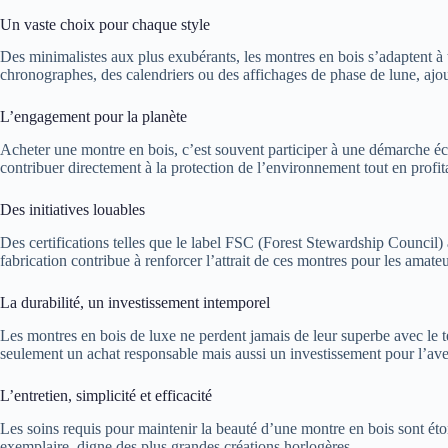
Un vaste choix pour chaque style
Des minimalistes aux plus exubérants, les montres en bois s’adaptent à
chronographes, des calendriers ou des affichages de phase de lune, ajou
L’engagement pour la planète
Acheter une montre en bois, c’est souvent participer à une démarche é
contribuer directement à la protection de l’environnement tout en profi
Des initiatives louables
Des certifications telles que le label FSC (Forest Stewardship Council) 
fabrication contribue à renforcer l’attrait de ces montres pour les amat
La durabilité, un investissement intemporel
Les montres en bois de luxe ne perdent jamais de leur superbe avec le t
seulement un achat responsable mais aussi un investissement pour l’ave
L’entretien, simplicité et efficacité
Les soins requis pour maintenir la beauté d’une montre en bois sont éton
exemplaire, digne des plus grandes créations horlogères.