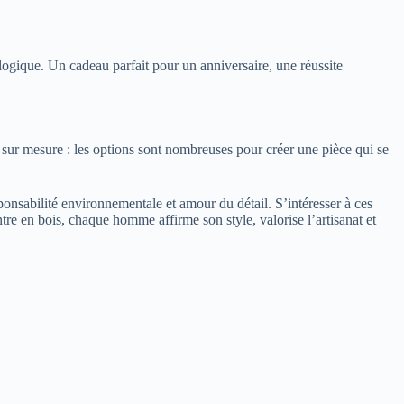
ogique. Un cadeau parfait pour un anniversaire, une réussite
 sur mesure : les options sont nombreuses pour créer une pièce qui se
sponsabilité environnementale et amour du détail. S’intéresser à ces
tre en bois, chaque homme affirme son style, valorise l’artisanat et