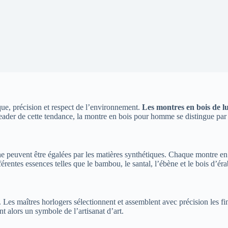
ique, précision et respect de l’environnement.
Les montres en bois de 
Leader de cette tendance, la montre en bois pour homme se distingue par
e ne peuvent être égalées par les matières synthétiques. Chaque montre en
rentes essences telles que le bambou, le santal, l’ébène et le bois d’éra
. Les maîtres horlogers sélectionnent et assemblent avec précision les f
 alors un symbole de l’artisanat d’art.