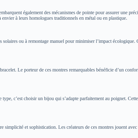
les embarquent également des mécanismes de pointe pour assurer une préc
 envier à leurs homologues traditionnels en métal ou en plastique.
olaires ou à remontage manuel pour minimiser l’impact écologique. Ces
-bracelet. Le porteur de ces montres remarquables bénéficie d’un confort 
ce type, c’est choisir un bijou qui s’adapte parfaitement au poignet. Cett
e simplicité et sophistication. Les créateurs de ces montres jouent avec 