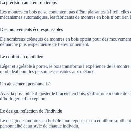
La précision au cœur du temps
Les montres en bois ne se contentent pas d’être plaisantes à l’œil; el
mécanismes automatiques, les fabricants de montres en bois n’ont rien à
Des mouvements écoresponsables
De nombreux créateurs de montres en bois optent pour des mouvements s
démarche plus respectueuse de l’environnement.
Le confort au quotidien
Léger et agréable à porter, le bois transforme l’expérience de la montre
rend idéal pour les personnes sensibles aux métaux.
Un ajustement personnalisé
Avec la possibilité d’ajuster le bracelet en bois, s’offrir une montre de 
d’horlogerie d’exception.
Le design, reflection de l’individu
Le design des montres en bois de luxe repose sur un équilibre subtil entr
personnalité et au style de chaque individu.