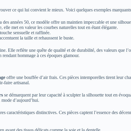
uver ce qui lui convient le mieux. Voici quelques exemples marquants
a des années 50, ce modèle offre un maintien impeccable et une silhouet
 elle met en valeur les courbes naturelles tout en étant élégante.
touche sensuelle et raffinée.
ccentuent la taille et rehaussent le buste.
e. Elle reflète une quête de qualité et de durabilité, des valeurs que l’o
 en rendant hommage à ces époques glamour.
age
offre une bouffée d’air frais. Ces pièces intemporelles tirent leur cha
r-faire artisanal.
rs
se démarquent par leur capacité à sculpter la silhouette tout en évoq
la mode d’aujourd’hui.
pres caractéristiques distinctives. Ces pièces captent l’essence des déce
n avant des tissus délicats comme la soie et la dentelle.