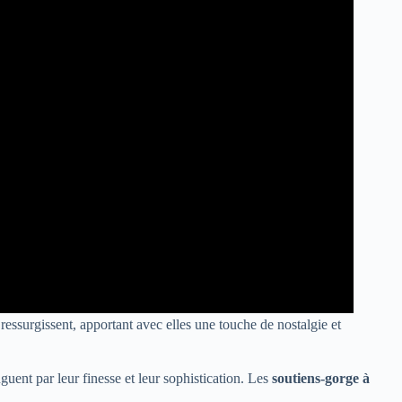
essurgissent, apportant avec elles une touche de nostalgie et
guent par leur finesse et leur sophistication. Les
soutiens-gorge à