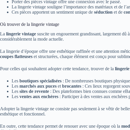
Porter des pièces vintage offre une connexion avec le passé.
La lingerie vintage souligne l’importance des matériaux et de l’ar
Ces pièces apportent un sentiment unique de
séduction
et de
con
Où trouver de la lingerie vintage
La
lingerie vintage
suscite un engouement grandissant, largement dû à s
considérablement la mode actuelle.
La lingerie d’époque offre une esthétique raffinée et une attention mé
coupes flatteuses
et structurées, chaque élément est conçu pour sublime
Pour celles qui souhaitent adopter cette tendance, trouver de la
lingeri
Les
boutiques spécialisées
: De nombreuses boutiques physiques e
Les
marchés aux puces
et
brocantes
: Ces lieux regorgent souve
Les
sites de revente
: Des plateformes bien connues comme eBay o
Les
ventes aux enchères
: Participer à des ventes aux enchères p
Adopter la lingerie vintage ne consiste pas seulement à se vêtir de bell
esthétique et fonctionnel.
En outre, cette tendance permet de renouer avec une époque où la
mod