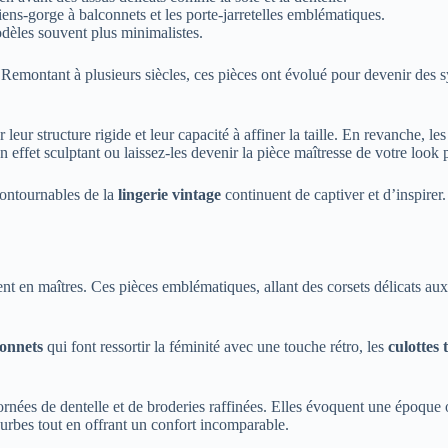
iens-gorge à balconnets et les porte-jarretelles emblématiques.
odèles souvent plus minimalistes.
. Remontant à plusieurs siècles, ces pièces ont évolué pour devenir des 
 leur structure rigide et leur capacité à affiner la taille. En revanche, l
 effet sculptant ou laissez-les devenir la pièce maîtresse de votre look
ncontournables de la
lingerie vintage
continuent de captiver et d’inspirer.
en maîtres. Ces pièces emblématiques, allant des corsets délicats aux p
connets
qui font ressortir la féminité avec une touche rétro, les
culottes 
rnées de dentelle et de broderies raffinées. Elles évoquent une époque o
urbes tout en offrant un confort incomparable.