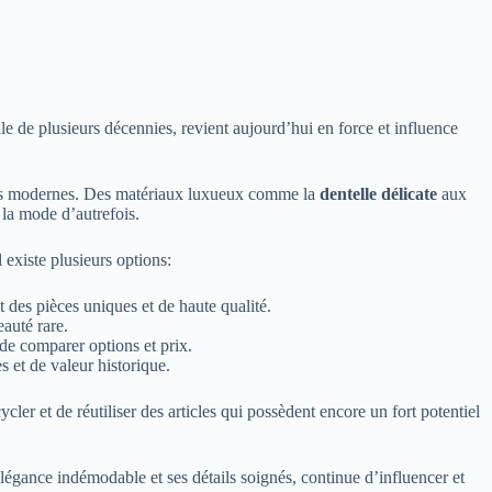
e de plusieurs décennies, revient aujourd’hui en force et influence
pièces modernes. Des matériaux luxueux comme la
dentelle délicate
aux
 la mode d’autrefois.
 existe plusieurs options:
 des pièces uniques et de haute qualité.
eauté rare.
de comparer options et prix.
s et de valeur historique.
ler et de réutiliser des articles qui possèdent encore un fort potentiel
élégance indémodable et ses détails soignés, continue d’influencer et