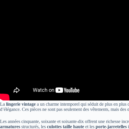
La
lingerie vintage
a un charme intemporel qui séduit de plus en plus d
d’élégance. Ces pièces ne sont pas seulement des vêtements, mais des œ
Les années cinquante, soixante et soixante-dix offrent une richesse incr
armatures
structurés, les
culottes taille haute
et les
porte-jarretelles
i