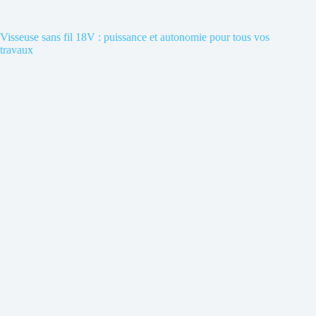
Visseuse sans fil 18V : puissance et autonomie pour tous vos
travaux