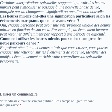
Certaines interprétations spirituelles suggèrent que voir des heures
miroirs peut symboliser le passage à une nouvelle phase de vie,
marquée par un changement significatif ou une direction nouvelle.
Les heures miroirs ont-elles une signification particulière selon les
événements marquants que nous avons vécus ?
Oui, chaque personne peut avoir une interprétation unique des heures
miroirs en fonction de son vécu. Par exemple, un événement heureux
peut résonner différemment par rapport à une période de difficulté.
Comment utiliser les heures miroirs pour mieux comprendre
notre parcours de vie ?
En prêtant attention aux heures miroir que vous croisez, vous pouvez
engager une réflexion sur les événements de votre vie, identifier des
motifs et éventuellement enrichir votre compréhension spirituelle
personnelle.
Laisser un commentaire
Votre adresse e-mail ne sera pas publiée.
Les champs obligatoires sont
indiqués avec
*