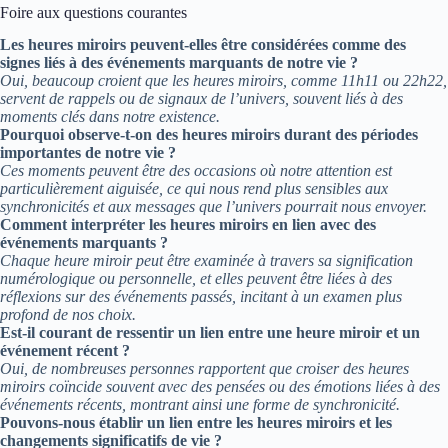
Foire aux questions courantes
Les heures miroirs peuvent-elles être considérées comme des
signes liés à des événements marquants de notre vie ?
Oui, beaucoup croient que les heures miroirs, comme 11h11 ou 22h22,
servent de rappels ou de signaux de l’univers, souvent liés à des
moments clés dans notre existence.
Pourquoi observe-t-on des heures miroirs durant des périodes
importantes de notre vie ?
Ces moments peuvent être des occasions où notre attention est
particulièrement aiguisée, ce qui nous rend plus sensibles aux
synchronicités et aux messages que l’univers pourrait nous envoyer.
Comment interpréter les heures miroirs en lien avec des
événements marquants ?
Chaque heure miroir peut être examinée à travers sa signification
numérologique ou personnelle, et elles peuvent être liées à des
réflexions sur des événements passés, incitant à un examen plus
profond de nos choix.
Est-il courant de ressentir un lien entre une heure miroir et un
événement récent ?
Oui, de nombreuses personnes rapportent que croiser des heures
miroirs coïncide souvent avec des pensées ou des émotions liées à des
événements récents, montrant ainsi une forme de synchronicité.
Pouvons-nous établir un lien entre les heures miroirs et les
changements significatifs de vie ?