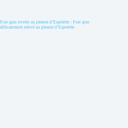
Foie gras recette au piment d’Espelette : Foie gras
délicatement relevé au piment d’Espelette