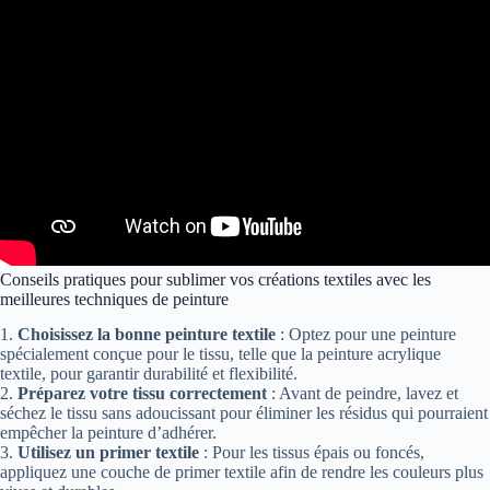
Conseils pratiques pour sublimer vos créations textiles avec les
meilleures techniques de peinture
1.
Choisissez la bonne peinture textile
: Optez pour une peinture
spécialement conçue pour le tissu, telle que la peinture acrylique
textile, pour garantir durabilité et flexibilité.
2.
Préparez votre tissu correctement
: Avant de peindre, lavez et
séchez le tissu sans adoucissant pour éliminer les résidus qui pourraient
empêcher la peinture d’adhérer.
3.
Utilisez un primer textile
: Pour les tissus épais ou foncés,
appliquez une couche de primer textile afin de rendre les couleurs plus