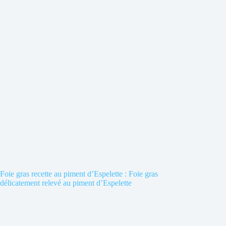
Foie gras recette au piment d’Espelette : Foie gras
délicatement relevé au piment d’Espelette