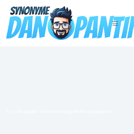
Passer
www.blackbrooks.co.uk/pricing
pafibengkuluutarakab.org
www.leon.uml.edu.ni
walterhanselbistro.com/menu
link-bento4d.com
library.iihs.co.in/journals/
sydney night
nagaad.org/contact/
bento4d
bento4d
bento4d
bento4d
bento4d
bento4d
bento4d
bento4d
bento4d
bento4d
bento4d
bento4d
bento4d
bento4d
bento4d
bento4d
bento4d
bento4d
bento4d
togel online
watts.thor.edu
bento4d
bento4d
bento4d
bento4d
bento4d
slot gacor hari ini
bento4d
bento4d
slot gacor hari ini
bento4d
bento4d
bento4d
slot gacor hari ini
slot online
toto togel
link gacor
situs slot gacor
toto togel
situs slot gacor
toto togel
link gacor
link gacor
slot online
link gacor
link gacor
situs slot gacor
link gacor
situs slot gacor
link gacor
situs slot gacor
link gacor
situs slot gacor
link gacor
situs slot gacor
situs togel
toto slot
situs toto
situs gacor
situs toto
situs toto
situs toto
situs togel
situs gacor
situs toto
situs toto
toto slot
situs gacor
link slot
situs gacor
situs toto
toto slot
situs gacor
toto slot
situs toto
slot gacor
situs toto
toto slot
situs toto
situs toto
situs gacor
situs toto
situs toto
link slot
situs toto
situs toto
link slot
situs togel
situs gacor
situs togel
situs gacor
situs toto
toto slot
situs toto
situs togel
situs toto
situs gacor
link slot
situs toto
link slot
situs toto
situs gacor
situs gacor
link slot
situs togel
link slot
situs togel
situs toto
situs gacor
link slot
situs toto
situs toto
toto slot
slot gacor
situs gacor
situs togel
toto slot
situs gacor
situs gacor
situs gacor
link slot
situs toto
situs toto
situs toto
situs togel
toto slot
situs gacor
link slot
slot gacor
toto slot
link slot
link slot
situs toto
situs toto
toto slot
link slot
link slot
situs toto
slot gacor
situs togel
situs gacor
situs togel
situs toto
link slot
situs slot
toto
situs slot
situs slot
situs slot
situs slot
toto
toto
situs slot
toto
toto
toto
toto
toto
toto
toto
situs slot
situs slot
toto
toto
rtp slot
toto
situs slot
toto
toto
toto
situs slot
toto
toto
toto
situs slot
toto
toto
au
contenu
Les vins du jura : un secret bien gardé des connaisseurs