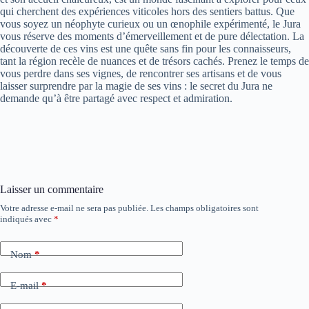
qui cherchent des expériences viticoles hors des sentiers battus. Que
vous soyez un néophyte curieux ou un œnophile expérimenté, le Jura
vous réserve des moments d’émerveillement et de pure délectation. La
découverte de ces vins est une quête sans fin pour les connaisseurs,
tant la région recèle de nuances et de trésors cachés. Prenez le temps de
vous perdre dans ses vignes, de rencontrer ses artisans et de vous
laisser surprendre par la magie de ses vins : le secret du Jura ne
demande qu’à être partagé avec respect et admiration.
Laisser un commentaire
Votre adresse e-mail ne sera pas publiée.
Les champs obligatoires sont
indiqués avec
*
Nom
*
E-mail
*