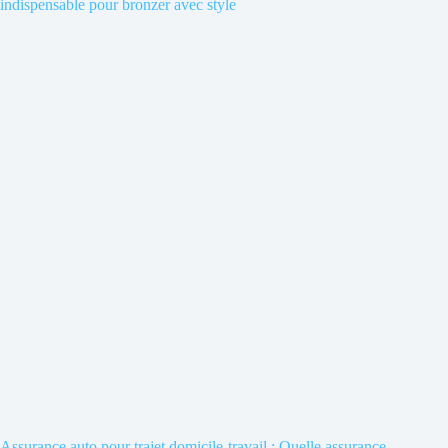
indispensable pour bronzer avec style
Assurance auto pour trajet domicile-travail : Quelle assurance