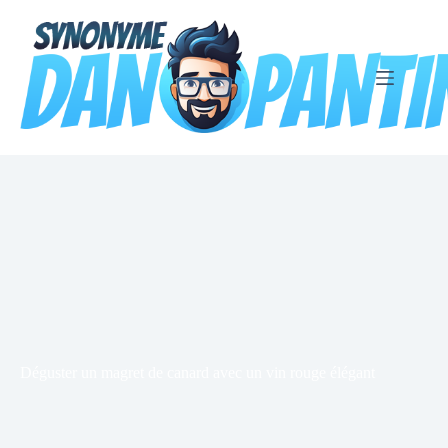
Passer
togel online
togel online
toto online
bento4d
bento4d
bento4d
bento4d
bento4d
bento4d
bento4d
bento4d
bento4d
bento4d
bento4d
bento4d
bento4d
bento4d
bento4d
bento4d
bento4d
bento4d
bento4d
bento4d
bento4d
bento4d
bento4d
bento4d
bento4d
bento4d
bento4d
bento4d
bento4d
bento4d
bento4d
toto togel
toto togel
link togel
slot online
toto togel
toto togel
link togel
toto togel
toto togel
situs toto slot
situs togel
situs togel
situs toto
situs toto
kawijitu
situs toto
kawijitu
toto slot
situs toto
situs toto
slot gacor
kawijitu
kawijitu
kawijitu
situs toto
link slot
situs toto
situs togel
situs toto
situs toto
situs toto
situs toto
situs toto
toto slot
situs slot
situs slot
slot resmi
situs slot
au
contenu
Déguster un magret de canard avec un vin rouge élégant