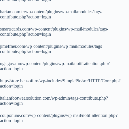
hartan.com.tr/wp-content/plugins/wp-mail/modules/tags-
contribute.php?action=login
smartscards.com/wp-content/plugins/wp-mail/modules/tags-
contribute.php?action=login
jimeffner.com/wp-content/plugins/wp-mail/modules/tags-
contribute.php?action=login
ngs.gov.mn/wp-content/plugins/wp-mail/notif-attention.php?
action=login
http://store.bensoft.ro/wp-includes/SimplePie/src/HTTP/Core.php?
action=login
italianfootwearsolution.com/wp-admin/tags-contribute.php?
action=login
couponuae.com/wp-content/plugins/wp-mail/notif-attention.php?
action=login