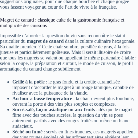
suggestions originales, pour que chaque bouchée et chaque gorgée
vous fassent voyager au cœur de l’art de vivre à la française.
Magret de canard : classique culte de la gastronomie française et
multiplicité des cuissons
Impossible d’aborder la question du vin sans reconnaître le statut
particulier du
magret de canard
dans la culture culinaire hexagonale.
Sa qualité première ? Cette chair sombre, persillée de gras, à la fois
juteuse et particulièrement goûteuse. Mais il serait illusoire de croire
que tous les magrets se valent ou appellent le même partenaire à table :
selon la coupe, la préparation et surtout, le mode de cuisson, le profil
aromatique du canard change subtilement.
Grillé à la poêle
: le gras fondu et la croûte caramélisée
imposent d’accorder le magret à un rouge tannique, capable de
rivaliser avec la puissance de la viande.
Au four à basse température
: la chair devient plus fondante,
ouvrant la porte à des vins plus souples et complexes.
Sucré-salé, façon asiatique ou aux fruits
: dès que le magret
flirte avec des touches sucrées, la question du vin se pose
autrement, parfois avec des rouges fruités ou même un blanc
audacieux.
Séché ou fumé
: servis en fines tranches, ces magrets appellent
des vins rouges évolués où les arômes tertiaires révèlent leur