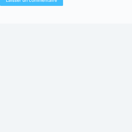
Laisser un commentaire