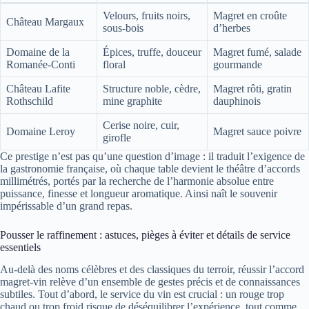
Velours, fruits noirs,
Magret en croûte
Château Margaux
sous-bois
d’herbes
Domaine de la
Épices, truffe, douceur
Magret fumé, salade
Romanée-Conti
floral
gourmande
Château Lafite
Structure noble, cèdre,
Magret rôti, gratin
Rothschild
mine graphite
dauphinois
Cerise noire, cuir,
Domaine Leroy
Magret sauce poivre
girofle
Ce prestige n’est pas qu’une question d’image : il traduit l’exigence de
la gastronomie française, où chaque table devient le théâtre d’accords
millimétrés, portés par la recherche de l’harmonie absolue entre
puissance, finesse et longueur aromatique. Ainsi naît le souvenir
impérissable d’un grand repas.
Pousser le raffinement : astuces, pièges à éviter et détails de service
essentiels
Au-delà des noms célèbres et des classiques du terroir, réussir l’accord
magret-vin relève d’un ensemble de gestes précis et de connaissances
subtiles. Tout d’abord, le service du vin est crucial : un rouge trop
chaud ou trop froid risque de déséquilibrer l’expérience, tout comme