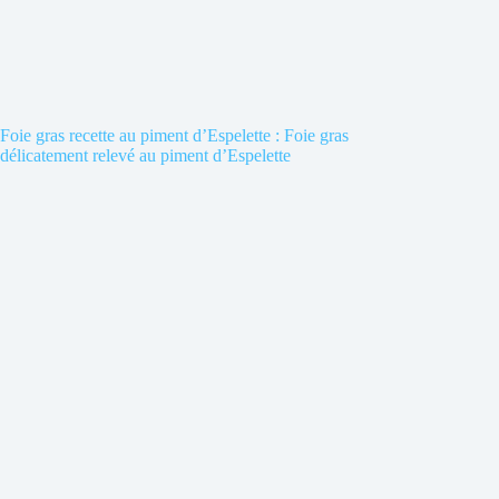
Foie gras recette au piment d’Espelette : Foie gras
délicatement relevé au piment d’Espelette