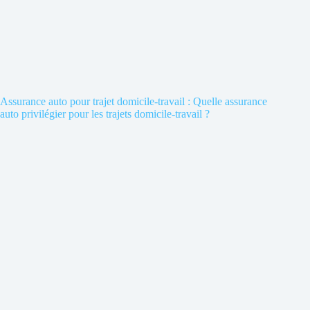
Assurance auto pour trajet domicile-travail : Quelle assurance
auto privilégier pour les trajets domicile-travail ?