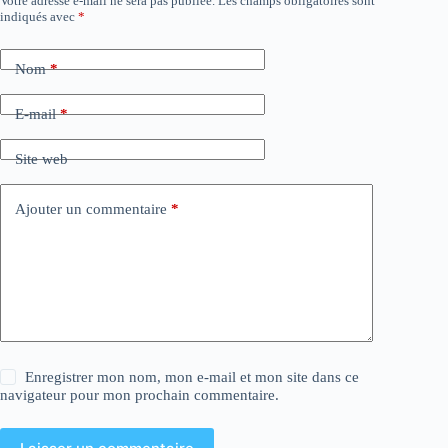
Votre adresse e-mail ne sera pas publiée.
Les champs obligatoires sont
indiqués avec
*
Nom
*
E-mail
*
Site web
Ajouter un commentaire
*
Enregistrer mon nom, mon e-mail et mon site dans ce
navigateur pour mon prochain commentaire.