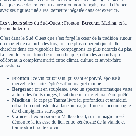
basique avec des rouges « nature » ou non français, mais la France,
avec ses figures tutélaires, demeure inégalée dans cet exercice.
Les valeurs sûres du Sud-Ouest : Fronton, Bergerac, Madiran et la
leçon du terroir
C’est dans le Sud-Ouest que s’est forgé le cœur de la tradition autour
du magret de canard : dès lors, rien de plus cohérent que d’aller
chercher dans ces vignobles les compagnons les plus naturels du plat.
Le lien de terroir, loin d’être anecdotique, offre des accords qui
célèbrent la complémentarité entre climat, culture et savoir-faire
ancestraux.
Fronton
: ce vin toulousain, puissant et poivré, épouse à
merveille les notes épicées d’un magret mariné.
Bergerac
: tout en souplesse, avec un spectre aromatique vaste
autour des fruits rouges, il sublime un magret braisé ou poêlé.
Madiran
: le cépage Tannat livre ici profondeur et tannicité,
offrant un contraste idéal face au magret fumé ou accompagné
de champignons sauvages.
Cahors
: l’expression du Malbec local, sur un magret rosé,
démontre la justesse du lien entre générosité de la viande et
trame structurante du vin.