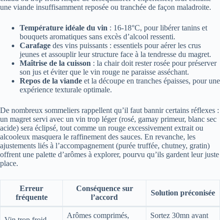
une viande insuffisamment reposée ou tranchée de façon maladroite.
Température idéale du vin
: 16-18°C, pour libérer tanins et
bouquets aromatiques sans excès d’alcool ressenti.
Carafage
des vins puissants : essentiels pour aérer les crus
jeunes et assouplir leur structure face à la tendresse du magret.
Maîtrise de la cuisson
: la chair doit rester rosée pour préserver
son jus et éviter que le vin rouge ne paraisse asséchant.
Repos de la viande
et la découpe en tranches épaisses, pour une
expérience texturale optimale.
De nombreux sommeliers rappellent qu’il faut bannir certains réflexes :
un magret servi avec un vin trop léger (rosé, gamay primeur, blanc sec
acide) sera éclipsé, tout comme un rouge excessivement extrait ou
alcooleux masquera le raffinement des sauces. En revanche, les
ajustements liés à l’accompagnement (purée truffée, chutney, gratin)
offrent une palette d’arômes à explorer, pourvu qu’ils gardent leur juste
place.
Erreur
Conséquence sur
Solution préconisée
fréquente
l’accord
Arômes comprimés,
Sortez 30mn avant
Vin trop froid