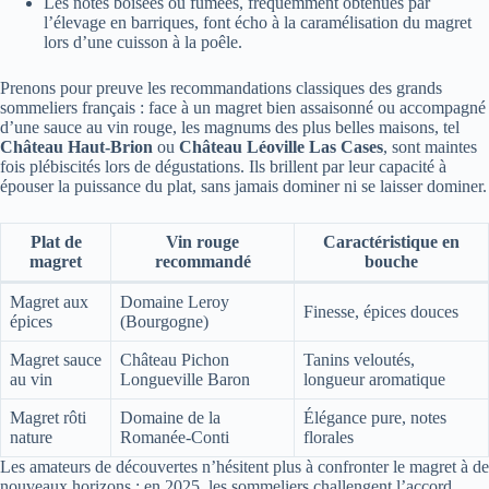
Les notes boisées ou fumées, fréquemment obtenues par
l’élevage en barriques, font écho à la caramélisation du magret
lors d’une cuisson à la poêle.
Prenons pour preuve les recommandations classiques des grands
sommeliers français : face à un magret bien assaisonné ou accompagné
d’une sauce au vin rouge, les magnums des plus belles maisons, tel
Château Haut-Brion
ou
Château Léoville Las Cases
, sont maintes
fois plébiscités lors de dégustations. Ils brillent par leur capacité à
épouser la puissance du plat, sans jamais dominer ni se laisser dominer.
Plat de
Vin rouge
Caractéristique en
magret
recommandé
bouche
Magret aux
Domaine Leroy
Finesse, épices douces
épices
(Bourgogne)
Magret sauce
Château Pichon
Tanins veloutés,
au vin
Longueville Baron
longueur aromatique
Magret rôti
Domaine de la
Élégance pure, notes
nature
Romanée-Conti
florales
Les amateurs de découvertes n’hésitent plus à confronter le magret à de
nouveaux horizons : en 2025, les sommeliers challengent l’accord