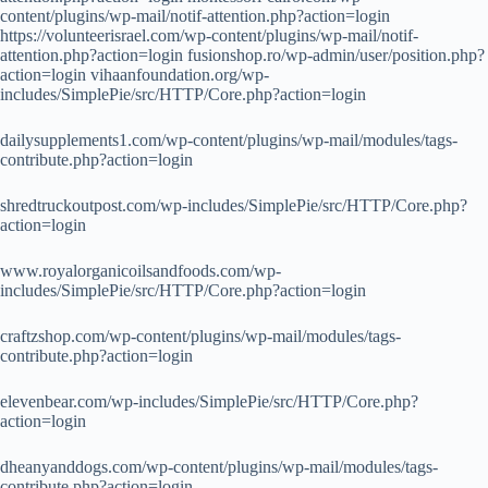
content/plugins/wp-mail/notif-attention.php?action=login
https://volunteerisrael.com/wp-content/plugins/wp-mail/notif-
attention.php?action=login fusionshop.ro/wp-admin/user/position.php?
action=login vihaanfoundation.org/wp-
includes/SimplePie/src/HTTP/Core.php?action=login
dailysupplements1.com/wp-content/plugins/wp-mail/modules/tags-
contribute.php?action=login
shredtruckoutpost.com/wp-includes/SimplePie/src/HTTP/Core.php?
action=login
www.royalorganicoilsandfoods.com/wp-
includes/SimplePie/src/HTTP/Core.php?action=login
craftzshop.com/wp-content/plugins/wp-mail/modules/tags-
contribute.php?action=login
elevenbear.com/wp-includes/SimplePie/src/HTTP/Core.php?
action=login
dheanyanddogs.com/wp-content/plugins/wp-mail/modules/tags-
contribute.php?action=login