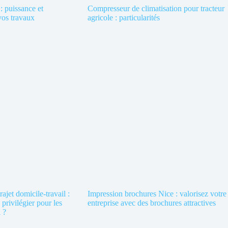
: puissance et
Compresseur de climatisation pour tracteur
vos travaux
agricole : particularités
ajet domicile-travail :
Impression brochures Nice : valorisez votre
privilégier pour les
entreprise avec des brochures attractives
l ?