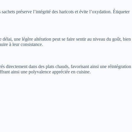
achets préserve l’intégrité des haricots et évite l’oxydation. Étiqueter
e délai, une légère altération peut se faire sentir au niveau du goût, bien
uire à leur consistance.
és directement dans des plats chauds, favorisant ainsi une réintégration
offrant ainsi une polyvalence appréciée en cuisine.