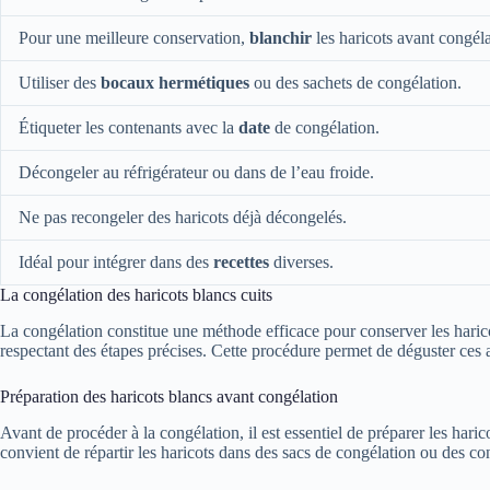
Pour une meilleure conservation,
blanchir
les haricots avant congéla
Utiliser des
bocaux hermétiques
ou des sachets de congélation.
Étiqueter les contenants avec la
date
de congélation.
Décongeler au réfrigérateur ou dans de l’eau froide.
Ne pas recongeler des haricots déjà décongelés.
Idéal pour intégrer dans des
recettes
diverses.
La congélation des haricots blancs cuits
La congélation constitue une méthode efficace pour conserver les haricot
respectant des étapes précises. Cette procédure permet de déguster ces a
Préparation des haricots blancs avant congélation
Avant de procéder à la congélation, il est essentiel de préparer les har
convient de répartir les haricots dans des sacs de congélation ou des con