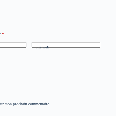
ec
*
Site web
pour mon prochain commentaire.