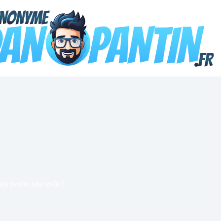
ans perdre leur goût ?