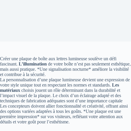
Créer une plaque de boîte aux lettres lumineuse soulève un défi
fascinant.
L’illumination
de votre boîte n’est pas seulement esthétique,
mais aussi pratique. *Une signalisation nocturne* améliore la visibilité
et contribue à la sécurité.
La personnalisation d’une plaque lumineuse devient une expression de
votre style unique tout en respectant les normes et standards.
Les
matériaux
choisis jouent un rôle déterminant dans la durabilité et
l’impact visuel de la plaque. Le choix d’un éclairage adapté et des
techniques de fabrication adéquates sont d’une importance capitale
Les concepteurs doivent allier fonctionnalité et créativité, offrant ainsi
des options variées adaptées à tous les goûts. *Une plaque est une
première impression* sur vos visiteurs, reflétant votre attention aux
détails et votre goût pour l’esthétisme.