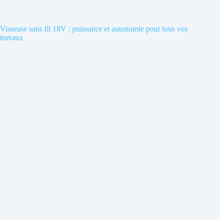
Visseuse sans fil 18V : puissance et autonomie pour tous vos
travaux