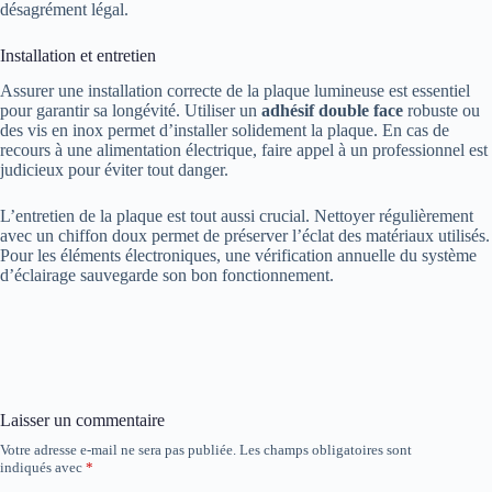
désagrément légal.
Installation et entretien
Assurer une installation correcte de la plaque lumineuse est essentiel
pour garantir sa longévité. Utiliser un
adhésif double face
robuste ou
des vis en inox permet d’installer solidement la plaque. En cas de
recours à une alimentation électrique, faire appel à un professionnel est
judicieux pour éviter tout danger.
L’entretien de la plaque est tout aussi crucial. Nettoyer régulièrement
avec un chiffon doux permet de préserver l’éclat des matériaux utilisés.
Pour les éléments électroniques, une vérification annuelle du système
d’éclairage sauvegarde son bon fonctionnement.
Laisser un commentaire
Votre adresse e-mail ne sera pas publiée.
Les champs obligatoires sont
indiqués avec
*