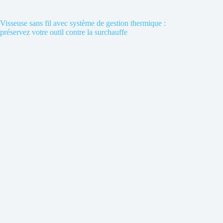
Visseuse sans fil avec système de gestion thermique :
préservez votre outil contre la surchauffe