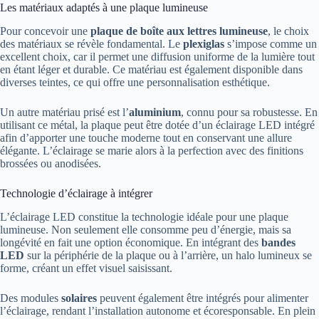
Les matériaux adaptés à une plaque lumineuse
Pour concevoir une
plaque de boîte aux lettres lumineuse
, le choix
des matériaux se révèle fondamental. Le
plexiglas
s’impose comme un
excellent choix, car il permet une diffusion uniforme de la lumière tout
en étant léger et durable. Ce matériau est également disponible dans
diverses teintes, ce qui offre une personnalisation esthétique.
Un autre matériau prisé est l’
aluminium
, connu pour sa robustesse. En
utilisant ce métal, la plaque peut être dotée d’un éclairage LED intégré
afin d’apporter une touche moderne tout en conservant une allure
élégante. L’éclairage se marie alors à la perfection avec des finitions
brossées ou anodisées.
Technologie d’éclairage à intégrer
L’éclairage LED constitue la technologie idéale pour une plaque
lumineuse. Non seulement elle consomme peu d’énergie, mais sa
longévité en fait une option économique. En intégrant des
bandes
LED
sur la périphérie de la plaque ou à l’arrière, un halo lumineux se
forme, créant un effet visuel saisissant.
Des modules
solaires
peuvent également être intégrés pour alimenter
l’éclairage, rendant l’installation autonome et écoresponsable. En plein