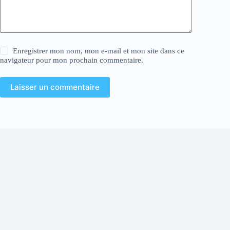
Enregistrer mon nom, mon e-mail et mon site dans ce
navigateur pour mon prochain commentaire.
Laisser un commentaire