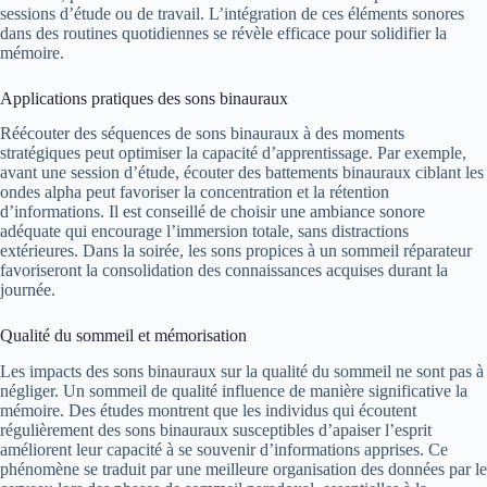
sessions d’étude ou de travail. L’intégration de ces éléments sonores
dans des routines quotidiennes se révèle efficace pour solidifier la
mémoire.
Applications pratiques des sons binauraux
Réécouter des séquences de sons binauraux à des moments
stratégiques peut optimiser la capacité d’apprentissage. Par exemple,
avant une session d’étude, écouter des battements binauraux ciblant les
ondes alpha peut favoriser la concentration et la rétention
d’informations. Il est conseillé de choisir une ambiance sonore
adéquate qui encourage l’immersion totale, sans distractions
extérieures. Dans la soirée, les sons propices à un sommeil réparateur
favoriseront la consolidation des connaissances acquises durant la
journée.
Qualité du sommeil et mémorisation
Les impacts des sons binauraux sur la qualité du sommeil ne sont pas à
négliger. Un sommeil de qualité influence de manière significative la
mémoire. Des études montrent que les individus qui écoutent
régulièrement des sons binauraux susceptibles d’apaiser l’esprit
améliorent leur capacité à se souvenir d’informations apprises. Ce
phénomène se traduit par une meilleure organisation des données par le