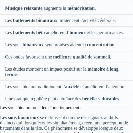
Musique relaxante
augmente la
mémorisation
.
Les
battements binauraux
influencent l’activité cérébrale.
Les
battements bêta
améliorent l’
humeur
et les performances.
Les sons
binauraux
synchronisés aident la
concentration
.
Ces ondes favorisent une
meilleure qualité de sommeil
.
Les études montrent un impact positif sur la
mémoire à long
terme
.
Les sons binauraux diminuent l’
anxiété
et améliorent l’attention.
Une pratique régulière peut entraîner des
bénéfices durables
.
Les sons binauraux et leur fonctionnement
Les
sons binauraux
se définissent comme des signaux auditifs
distincts qui, lorsqu’écoutés simultanément, créent une perception de
battements dans la tête. Ce phénomène se développe lorsque deux