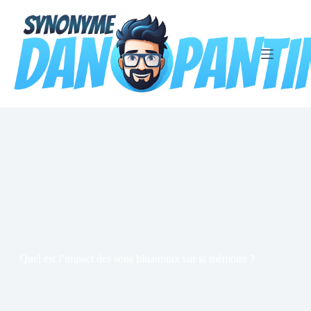
Passer
pafibulelengkab.org
sydney night
daftar bento4d
daftar bento4d
situs togel online
link slot online
bento4d
bento4d
bento4d
togel online
thepubtheatre
togel online
togel online
slot gacor hari ini
bento4d
bento4d
slot online resmi
bento4d
slot gacor hari ini
slot maxwin
bento4d
bento4d
bandar togel
bento4d
bento4d
toto togel
link gacor
toto togel
slot online
toto togel
toto togel
link gacor
situs slot gacor
slot online
situs slot gacor
link gacor
toto togel
slot thailand
link gacor
link gacor
slot online
link gacor
toto togel
toto togel
toto togel
slot thailand
link gacor
toto togel
toto togel
toto togel
toto togel
slot online
toto togel
toto togel
toto togel
slot online
toto togel
toto slot
situs togel
slot gacor
situs toto
situs togel
slot gacor
situs toto
situs toto
toto slot
toto slot
situs toto
toto slot
link slot
link slot
link slot
slot gacor
situs togel
link slot
toto slot
situs gacor
situs togel
slot gacor
link slot
situs toto
slot gacor
situs gacor
toto slot
slot gacor
link slot
slot 4d
link slot
toto slot
situs gacor
toto slot
situs toto
toto slot
situs toto
situs toto
slot gacor
situs gacor
slot gacor
situs gacor
situs gacor
toto slot
situs togel
situs toto
situs gacor
situs togel
situs togel
situs gacor
situs slot
situs slot
situs slot
slot resmi
slot resmi
situs slot
toto
situs slot
situs slot
slot resmi
toto
rtp slot
toto
situs slot
situs slot
slot
au
contenu
Quel est l’impact des sons binauraux sur la mémoire ?