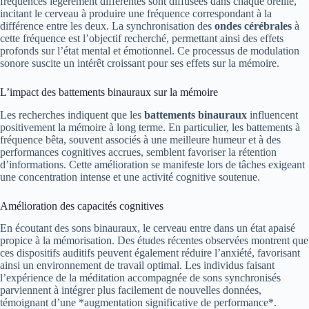
fréquences légèrement différentes sont diffusées dans chaque oreille,
incitant le cerveau à produire une fréquence correspondant à la
différence entre les deux. La synchronisation des
ondes cérébrales
à
cette fréquence est l’objectif recherché, permettant ainsi des effets
profonds sur l’état mental et émotionnel. Ce processus de modulation
sonore suscite un intérêt croissant pour ses effets sur la mémoire.
L’impact des battements binauraux sur la mémoire
Les recherches indiquent que les
battements binauraux
influencent
positivement la mémoire à long terme. En particulier, les battements à
fréquence bêta, souvent associés à une meilleure humeur et à des
performances cognitives accrues, semblent favoriser la rétention
d’informations. Cette amélioration se manifeste lors de tâches exigeant
une concentration intense et une activité cognitive soutenue.
Amélioration des capacités cognitives
En écoutant des sons binauraux, le cerveau entre dans un état apaisé
propice à la mémorisation. Des études récentes observées montrent que
ces dispositifs auditifs peuvent également réduire l’anxiété, favorisant
ainsi un environnement de travail optimal. Les individus faisant
l’expérience de la méditation accompagnée de sons synchronisés
parviennent à intégrer plus facilement de nouvelles données,
témoignant d’une *augmentation significative de performance*.