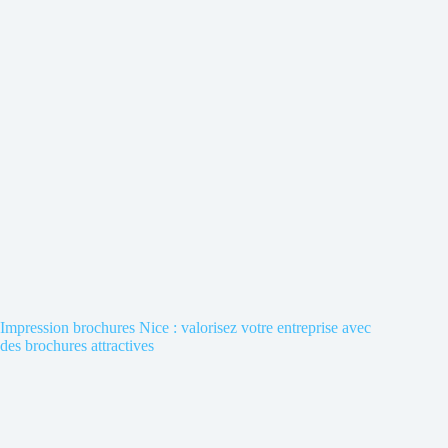
Impression brochures Nice : valorisez votre entreprise avec
des brochures attractives