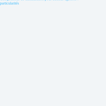
particularités