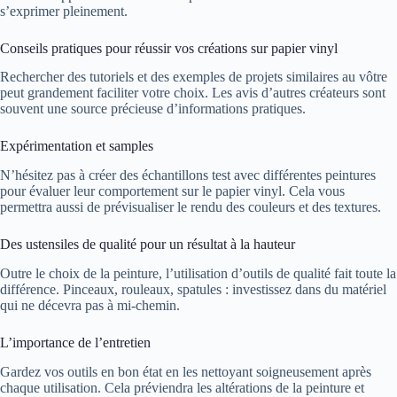
s’exprimer pleinement.
Conseils pratiques pour réussir vos créations sur papier vinyl
Rechercher des tutoriels et des exemples de projets similaires au vôtre
peut grandement faciliter votre choix. Les avis d’autres créateurs sont
souvent une source précieuse d’informations pratiques.
Expérimentation et samples
N’hésitez pas à créer des échantillons test avec différentes peintures
pour évaluer leur comportement sur le papier vinyl. Cela vous
permettra aussi de prévisualiser le rendu des couleurs et des textures.
Des ustensiles de qualité pour un résultat à la hauteur
Outre le choix de la peinture, l’utilisation d’outils de qualité fait toute la
différence. Pinceaux, rouleaux, spatules : investissez dans du matériel
qui ne décevra pas à mi-chemin.
L’importance de l’entretien
Gardez vos outils en bon état en les nettoyant soigneusement après
chaque utilisation. Cela préviendra les altérations de la peinture et