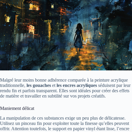
Malgré leur moins bonne adhérence comparée à la peinture acrylique
traditionnelle,
les gouaches
et
les encres acryliques
séduisent par leur
rendu fin et parfois transparent. Elles sont idéales pour créer des effets
de matière et travailler en subtilité sur vos projets créatifs.
Maniement délicat
La manipulation de ces substances exige un peu plus de délicatesse.
Utilisez un pinceau fin pour exploiter toute la finesse qu’elles peuvent
offrir. Attention toutefois, le support en papier vinyl étant lisse, l’encre