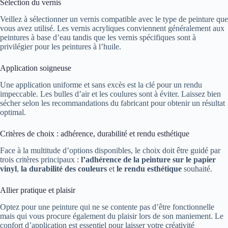
Sélection du vernis
Veillez à sélectionner un vernis compatible avec le type de peinture que
vous avez utilisé. Les vernis acryliques conviennent généralement aux
peintures à base d’eau tandis que les vernis spécifiques sont à
privilégier pour les peintures à l’huile.
Application soigneuse
Une application uniforme et sans excès est la clé pour un rendu
impeccable. Les bulles d’air et les coulures sont à éviter. Laissez bien
sécher selon les recommandations du fabricant pour obtenir un résultat
optimal.
Critères de choix : adhérence, durabilité et rendu esthétique
Face à la multitude d’options disponibles, le choix doit être guidé par
trois critères principaux :
l’adhérence de la peinture sur le papier
vinyl
,
la durabilité des couleurs
et
le rendu esthétique
souhaité.
Allier pratique et plaisir
Optez pour une peinture qui ne se contente pas d’être fonctionnelle
mais qui vous procure également du plaisir lors de son maniement. Le
confort d’application est essentiel pour laisser votre créativité