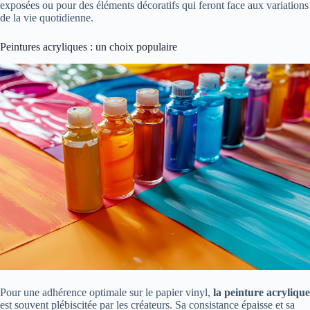
exposées ou pour des éléments décoratifs qui feront face aux variations
de la vie quotidienne.
Peintures acryliques : un choix populaire
Pour une adhérence optimale sur le papier vinyl,
la peinture acrylique
est souvent plébiscitée par les créateurs. Sa consistance épaisse et sa