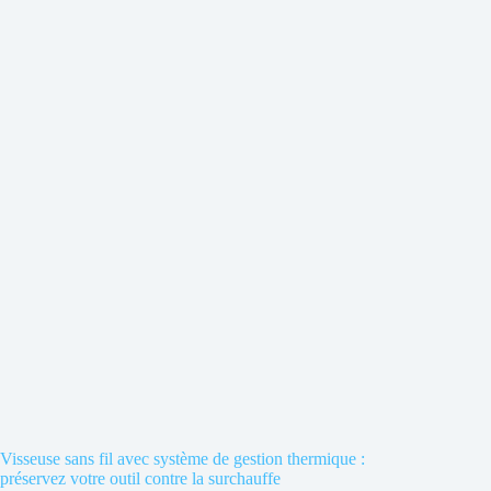
Visseuse sans fil avec système de gestion thermique :
préservez votre outil contre la surchauffe