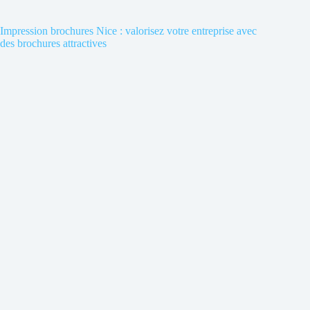
Impression brochures Nice : valorisez votre entreprise avec
des brochures attractives