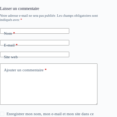
Laisser un commentaire
Votre adresse e-mail ne sera pas publiée.
Les champs obligatoires sont
indiqués avec
*
Nom
*
E-mail
*
Site web
Ajouter un commentaire
*
Enregistrer mon nom, mon e-mail et mon site dans ce