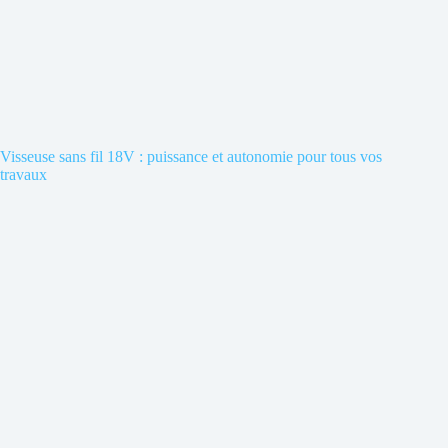
Visseuse sans fil 18V : puissance et autonomie pour tous vos
travaux