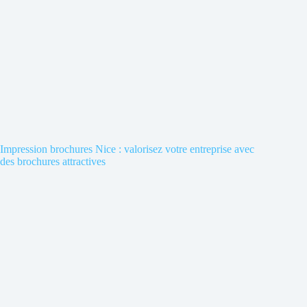
Impression brochures Nice : valorisez votre entreprise avec
des brochures attractives