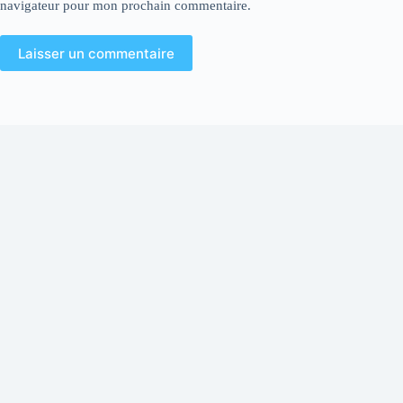
navigateur pour mon prochain commentaire.
Laisser un commentaire