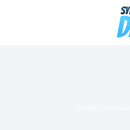
Passer
au
contenu
Tesla Model 3 : le prix neuf d