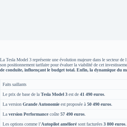
La Tesla Model 3 représente une évolution majeure dans le secteur de l’
son positionnement tarifaire pour évaluer la viabilité de cet investissem
de conduite, influençant le budget total.
Enfin, la dynamique du mar
Faits saillants
Le prix de base de la
Tesla Model 3
est de
41 490 euros
.
La version
Grande Autonomie
est proposée à
50 490 euros
.
La
version Performance
coûte
57 490 euros
.
Les options comme l’
Autopilot amélioré
sont facturées
3 800 euros
.