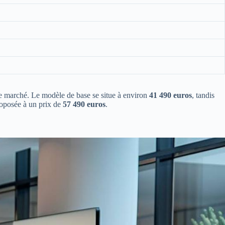
 le marché. Le modèle de base se situe à environ
41 490 euros
, tandis
oposée à un prix de
57 490 euros
.