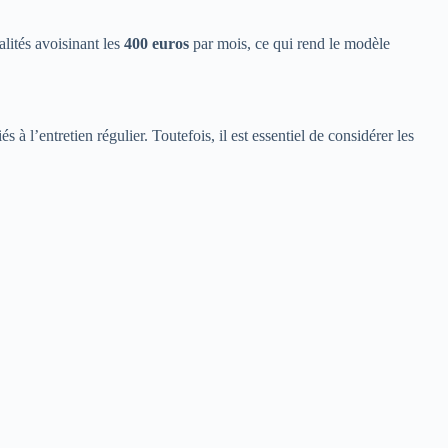
lités avoisinant les
400 euros
par mois, ce qui rend le modèle
 à l’entretien régulier. Toutefois, il est essentiel de considérer les