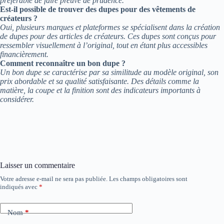
préférable de faire preuve de prudence.
Est-il possible de trouver des dupes pour des vêtements de
créateurs ?
Oui, plusieurs marques et plateformes se spécialisent dans la création
de dupes pour des articles de créateurs. Ces dupes sont conçus pour
ressembler visuellement à l’original, tout en étant plus accessibles
financièrement.
Comment reconnaître un bon dupe ?
Un bon dupe se caractérise par sa similitude au modèle original, son
prix abordable et sa qualité satisfaisante. Des détails comme la
matière, la coupe et la finition sont des indicateurs importants à
considérer.
Laisser un commentaire
Votre adresse e-mail ne sera pas publiée.
Les champs obligatoires sont
indiqués avec
*
Nom
*