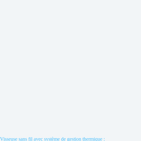
Visseuse sans fil avec système de gestion thermique :