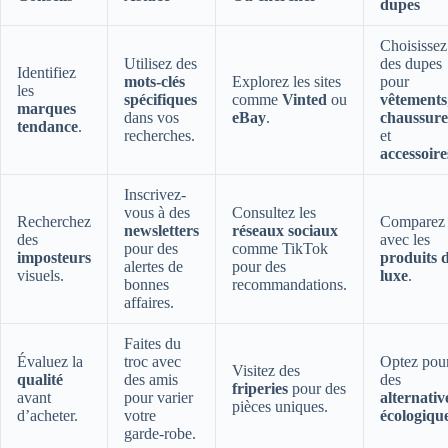
dupes
Choisissez
Utilisez des
des dupes
Identifiez
mots-clés
Explorez les sites
pour
les
spécifiques
comme
Vinted
ou
vêtements
marques
dans vos
eBay
.
chaussure
tendance
.
recherches.
et
accessoire
Inscrivez-
vous à des
Consultez les
Recherchez
Comparez
newsletters
réseaux sociaux
des
avec les
pour des
comme TikTok
imposteurs
produits 
alertes de
pour des
visuels.
luxe
.
bonnes
recommandations.
affaires.
Faites du
Évaluez la
troc avec
Optez pou
Visitez des
qualité
des amis
des
friperies
pour des
avant
pour varier
alternativ
pièces uniques.
d’acheter.
votre
écologiqu
garde-robe.