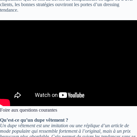
clients, les bonnes stratégies ouvriront les portes d’un dressing
tendance.
Foire aux questions courantes
Qu’est-ce qu’un dupe vêtement ?
Un dupe vêtement est une imitation ou une réplique d’un article de
mode populaire qui ressemble fortement à l’original, mais à un prix
beaucoup plus abordable. Cela permet de suivre les tendances sans se