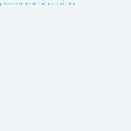
préservez votre outil contre la surchauffe