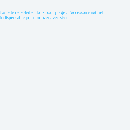
Lunette de soleil en bois pour plage : l’accessoire naturel
indispensable pour bronzer avec style