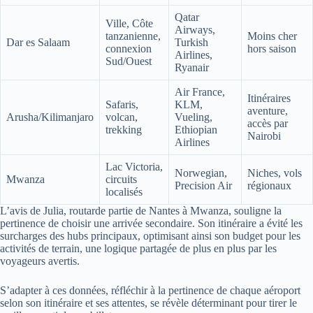
Qatar
Ville, Côte
Airways,
tanzanienne,
Moins cher
Dar es Salaam
Turkish
connexion
hors saison
Airlines,
Sud/Ouest
Ryanair
Air France,
Itinéraires
Safaris,
KLM,
aventure,
Arusha/Kilimanjaro
volcan,
Vueling,
accès par
trekking
Ethiopian
Nairobi
Airlines
Lac Victoria,
Norwegian,
Niches, vols
Mwanza
circuits
Precision Air
régionaux
localisés
L’avis de Julia, routarde partie de Nantes à Mwanza, souligne la
pertinence de choisir une arrivée secondaire. Son itinéraire a évité les
surcharges des hubs principaux, optimisant ainsi son budget pour les
activités de terrain, une logique partagée de plus en plus par les
voyageurs avertis.
S’adapter à ces données, réfléchir à la pertinence de chaque aéroport
selon son itinéraire et ses attentes, se révèle déterminant pour tirer le