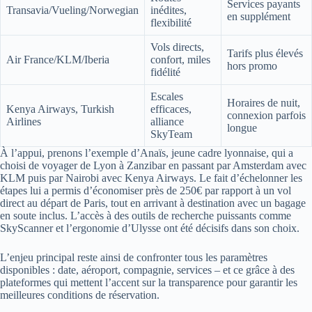
Services payants
Transavia/Vueling/Norwegian
inédites,
en supplément
flexibilité
Vols directs,
Tarifs plus élevés
Air France/KLM/Iberia
confort, miles
hors promo
fidélité
Escales
Horaires de nuit,
Kenya Airways, Turkish
efficaces,
connexion parfois
Airlines
alliance
longue
SkyTeam
À l’appui, prenons l’exemple d’Anaïs, jeune cadre lyonnaise, qui a
choisi de voyager de Lyon à Zanzibar en passant par Amsterdam avec
KLM puis par Nairobi avec Kenya Airways. Le fait d’échelonner les
étapes lui a permis d’économiser près de 250€ par rapport à un vol
direct au départ de Paris, tout en arrivant à destination avec un bagage
en soute inclus. L’accès à des outils de recherche puissants comme
SkyScanner et l’ergonomie d’Ulysse ont été décisifs dans son choix.
L’enjeu principal reste ainsi de confronter tous les paramètres
disponibles : date, aéroport, compagnie, services – et ce grâce à des
plateformes qui mettent l’accent sur la transparence pour garantir les
meilleures conditions de réservation.