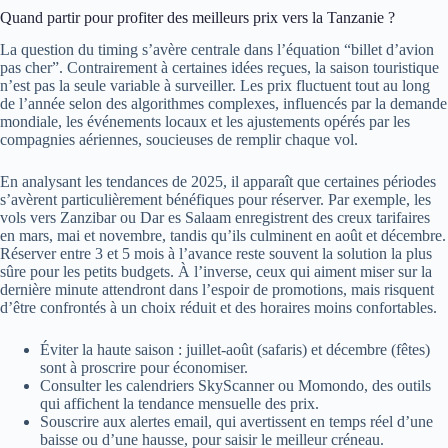
Quand partir pour profiter des meilleurs prix vers la Tanzanie ?
La question du timing s’avère centrale dans l’équation “billet d’avion
pas cher”. Contrairement à certaines idées reçues, la saison touristique
n’est pas la seule variable à surveiller. Les prix fluctuent tout au long
de l’année selon des algorithmes complexes, influencés par la demande
mondiale, les événements locaux et les ajustements opérés par les
compagnies aériennes, soucieuses de remplir chaque vol.
En analysant les tendances de 2025, il apparaît que certaines périodes
s’avèrent particulièrement bénéfiques pour réserver. Par exemple, les
vols vers Zanzibar ou Dar es Salaam enregistrent des creux tarifaires
en mars, mai et novembre, tandis qu’ils culminent en août et décembre.
Réserver entre 3 et 5 mois à l’avance reste souvent la solution la plus
sûre pour les petits budgets. À l’inverse, ceux qui aiment miser sur la
dernière minute attendront dans l’espoir de promotions, mais risquent
d’être confrontés à un choix réduit et des horaires moins confortables.
Éviter la haute saison : juillet-août (safaris) et décembre (fêtes)
sont à proscrire pour économiser.
Consulter les calendriers SkyScanner ou Momondo, des outils
qui affichent la tendance mensuelle des prix.
Souscrire aux alertes email, qui avertissent en temps réel d’une
baisse ou d’une hausse, pour saisir le meilleur créneau.