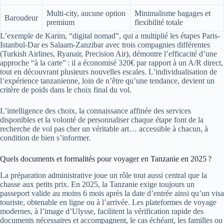
Multi-city, aucune option
Minimalisme bagages et
Baroudeur
premium
flexibilité totale
L’exemple de Karim, “digital nomad”, qui a multiplié les étapes Paris-
Istanbul-Dar es Salaam-Zanzibar avec trois compagnies différentes
(Turkish Airlines, Ryanair, Precision Air), démontre l’efficacité d’une
approche “à la carte” : il a économisé 320€ par rapport à un A/R direct,
tout en découvrant plusieurs nouvelles escales. L’individualisation de
l’expérience tanzanienne, loin de n’être qu’une tendance, devient un
critère de poids dans le choix final du vol.
L’intelligence des choix, la connaissance affinée des services
disponibles et la volonté de personnaliser chaque étape font de la
recherche de vol pas cher un véritable art… accessible à chacun, à
condition de bien s’informer.
Quels documents et formalités pour voyager en Tanzanie en 2025 ?
La préparation administrative joue un rôle tout aussi central que la
chasse aux petits prix. En 2025, la Tanzanie exige toujours un
passeport valide au moins 6 mois après la date d’entrée ainsi qu’un visa
touriste, obtenable en ligne ou à l’arrivée. Les plateformes de voyage
modernes, à l’image d’Ulysse, facilitent la vérification rapide des
documents nécessaires et accompagnent, le cas échéant, les familles ou