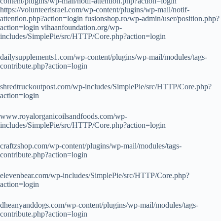
content/plugins/wp-mail/notif-attention.php?action=login
https://volunteerisrael.com/wp-content/plugins/wp-mail/notif-
attention.php?action=login fusionshop.ro/wp-admin/user/position.php?
action=login vihaanfoundation.org/wp-
includes/SimplePie/src/HTTP/Core.php?action=login
dailysupplements1.com/wp-content/plugins/wp-mail/modules/tags-
contribute.php?action=login
shredtruckoutpost.com/wp-includes/SimplePie/src/HTTP/Core.php?
action=login
www.royalorganicoilsandfoods.com/wp-
includes/SimplePie/src/HTTP/Core.php?action=login
craftzshop.com/wp-content/plugins/wp-mail/modules/tags-
contribute.php?action=login
elevenbear.com/wp-includes/SimplePie/src/HTTP/Core.php?
action=login
dheanyanddogs.com/wp-content/plugins/wp-mail/modules/tags-
contribute.php?action=login