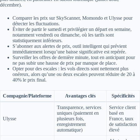
décembre).
Comparer les prix sur SkyScanner, Momondo et Ulysse pour
détecter les fluctuations.
Éviter de partir le samedi et privilégier un départ en semaine,
notamment vendredi ou dimanche, où les tarifs sont
statistiquement inférieurs.
S’abonner aux alertes de prix, outil intelligent qui prévient
immédiatement lorsqu’une baisse significative est repérée.
Surveiller les offres de dernière minute, tout en anticipant pour
ne pas subir une hausse de prix par manque de place.
Opter pour des escales : les vols directs sont nettement plus
onéreux, alors qu’une ou deux escales peuvent réduire de 20 à
40% le prix final.
Compagnie/Plateforme
Avantages clés
Spécificités
Transparence, services
Service client
uniques (paiement en
basé en
Ulysse
plusieurs fois,
France, taux
enregistrement
de satisfaction
automatique)
élevé