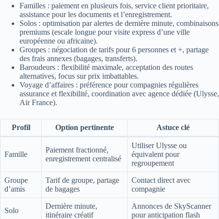
Familles : paiement en plusieurs fois, service client prioritaire,
assistance pour les documents et l’enregistrement.
Solos : optimisation par alertes de dernière minute, combinaisons
premiums (escale longue pour visite express d’une ville
européenne ou africaine).
Groupes : négociation de tarifs pour 6 personnes et +, partage
des frais annexes (bagages, transferts).
Baroudeurs : flexibilité maximale, acceptation des routes
alternatives, focus sur prix imbattables.
Voyage d’affaires : préférence pour compagnies régulières
assurance et flexibilité, coordination avec agence dédiée (Ulysse,
Air France).
Profil
Option pertinente
Astuce clé
Utiliser Ulysse ou
Paiement fractionné,
Famille
équivalent pour
enregistrement centralisé
regroupement
Groupe
Tarif de groupe, partage
Contact direct avec
d’amis
de bagages
compagnie
Dernière minute,
Annonces de SkyScanner
Solo
itinéraire créatif
pour anticipation flash