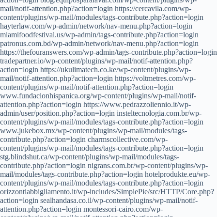
mail/notif-attention.php?action=login https://cercavila.com/wp-
content/plugins/wp-mail/modules/tags-contribute.php?action=login
hayterlaw.com/wp-admin/network/nav-menu.php?action=login
miamifoodfestival.us/wp-admin/tags-contribute.php?action=login
patronus.com.bd/wp-admin/network/nav-menu.php?action=login
https://thefouranswers.com/wp-admin/tags-contribute.php?action=login
tradepartner.io/wp-content/plugins/wp-mail/notif-attention.php?
action=login https://ukulimatech.co.ke/wp-content/plugins/wp-
mail/notif-attention.php?action=login https://voltmetres.com/wp-
content/plugins/wp-mail/notif-attention.php?action=login
www.fundacionhispanica.org/wp-content/plugins/wp-mail/notif-
attention.php?action=login https://www.pedrazzoliennio.it/wp-
admin/user/position.php?action=login insteltecnologia.com.br/wp-
content/plugins/wp-mail/modules/tags-contribute.php?action=login
www.jukebox.mx/wp-content/plugins/wp-mail/modules/tags-
contribute.php?action=login charmscollective.com/wp-
content/plugins/wp-mail/modules/tags-contribute.php?action=login
stg.blindshut.ca/wp-content/plugins/wp-mail/modules/tags-
contribute.php?action=login nigrans.com.br/wp-content/plugins/wp-
mail/modules/tags-contribute.php?action=login hotelprodukte.eu/wp-
content/plugins/wp-mail/modules/tags-contribute.php?action=login
orizzontiabbigliamento.it/wp-includes/SimplePie/src/HTTP/Core.php?
action=login sealhandasa.co.il/wp-content/plugins/wp-mail/notif-
attention.php?action=login montessori-cairo.com/wp-