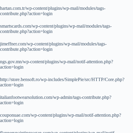
hartan.com.tr/wp-content/plugins/wp-mail/modules/tags-
contribute.php?action=login
smartscards.com/wp-content/plugins/wp-mail/modules/tags-
contribute.php?action=login
jimeffner.com/wp-content/plugins/wp-mail/modules/tags-
contribute.php?action=login
ngs.gov.mn/wp-content/plugins/wp-mail/notif-attention.php?
action=login
http://store.bensoft.ro/wp-includes/SimplePie/src/HTTP/Core.php?
action=login
italianfootwearsolution.com/wp-admin/tags-contribute.php?
action=login
couponuae.com/wp-content/plugins/wp-mail/notif-attention.php?
action=login
flannerypaintingeagan.com/wp-content/plugins/wp-mail/notif-