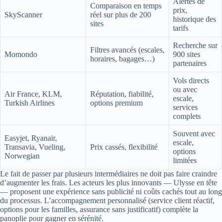
Alertes de
Comparaison en temps
prix,
SkyScanner
réel sur plus de 200
historique des
sites
tarifs
Recherche sur
Filtres avancés (escales,
Momondo
900 sites
horaires, bagages…)
partenaires
Vols directs
ou avec
Air France, KLM,
Réputation, fiabilité,
escale,
Turkish Airlines
options premium
services
complets
Souvent avec
Easyjet, Ryanair,
escale,
Transavia, Vueling,
Prix cassés, flexibilité
options
Norwegian
limitées
Le fait de passer par plusieurs intermédiaires ne doit pas faire craindre
d’augmenter les frais. Les acteurs les plus innovants — Ulysse en tête
— proposent une expérience sans publicité ni coûts cachés tout au long
du processus. L’accompagnement personnalisé (service client réactif,
options pour les familles, assurance sans justificatif) complète la
panoplie pour gagner en sérénité.