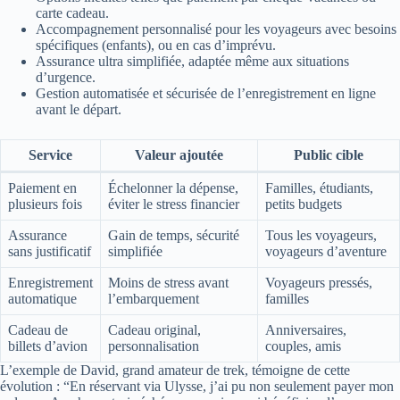
carte cadeau.
Accompagnement personnalisé pour les voyageurs avec besoins
spécifiques (enfants), ou en cas d’imprévu.
Assurance ultra simplifiée, adaptée même aux situations
d’urgence.
Gestion automatisée et sécurisée de l’enregistrement en ligne
avant le départ.
Service
Valeur ajoutée
Public cible
Paiement en
Échelonner la dépense,
Familles, étudiants,
plusieurs fois
éviter le stress financier
petits budgets
Assurance
Gain de temps, sécurité
Tous les voyageurs,
sans justificatif
simplifiée
voyageurs d’aventure
Enregistrement
Moins de stress avant
Voyageurs pressés,
automatique
l’embarquement
familles
Cadeau de
Cadeau original,
Anniversaires,
billets d’avion
personnalisation
couples, amis
L’exemple de David, grand amateur de trek, témoigne de cette
évolution : “En réservant via Ulysse, j’ai pu non seulement payer mon