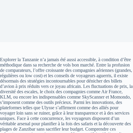
Explorer la Tanzanie n’a jamais été aussi accessible, à condition d’être
méthodique dans sa recherche de vols bon marché. Entre la profusion
de comparateurs, l’offre croissante des compagnies aériennes (grandes,
régulières ou low cost) et les conseils de voyageurs aguerris, il existe
désormais des stratégies incontournables pour dénicher des billets
d’avion à prix réduits vers ce joyau africain. Les fluctuations de prix, la
diversité des escales, le choix des compagnies comme Air France,
KLM, ou encore les indispensables comme SkyScanner et Momondo,
s’imposent comme des outils précieux. Parmi les innovations, des
plateformes telles que Ulysse s’affirment comme des alliés pour
voyager loin sans se ruiner, grâce à leur transparence et à des services
uniques. Face à cette concurrence, les voyageurs disposent d’un
véritable arsenal pour planifier à la fois des safaris et la découverte des
plages de Zanzibar sans sacrifier leur budget. Comprendre ces