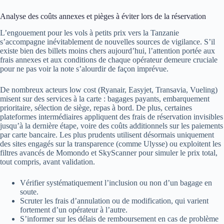
Analyse des coûts annexes et pièges à éviter lors de la réservation
L’engouement pour les vols à petits prix vers la Tanzanie
s’accompagne inévitablement de nouvelles sources de vigilance. S’il
existe bien des billets moins chers aujourd’hui, l’attention portée aux
frais annexes et aux conditions de chaque opérateur demeure cruciale
pour ne pas voir la note s’alourdir de façon imprévue.
De nombreux acteurs low cost (Ryanair, Easyjet, Transavia, Vueling)
misent sur des services à la carte : bagages payants, embarquement
prioritaire, sélection de siège, repas à bord. De plus, certaines
plateformes intermédiaires appliquent des frais de réservation invisibles
jusqu’à la dernière étape, voire des coûts additionnels sur les paiements
par carte bancaire. Les plus prudents utilisent désormais uniquement
des sites engagés sur la transparence (comme Ulysse) ou exploitent les
filtres avancés de Momondo et SkyScanner pour simuler le prix total,
tout compris, avant validation.
Vérifier systématiquement l’inclusion ou non d’un bagage en
soute.
Scruter les frais d’annulation ou de modification, qui varient
fortement d’un opérateur à l’autre.
S’informer sur les délais de remboursement en cas de problème