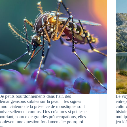
De petits bourdonnements dans l’air, des
Le voy
démangeaisons subites sur la peau – les signes
entrep
annonciateurs de la présence de moustiques sont
cultur
universellement connus. Des créatures si petites et
histoi
pourtant, source de grandes préoccupations, elles
multip
soulèvent une question fondamentale: pourquoi
jeu i
les…