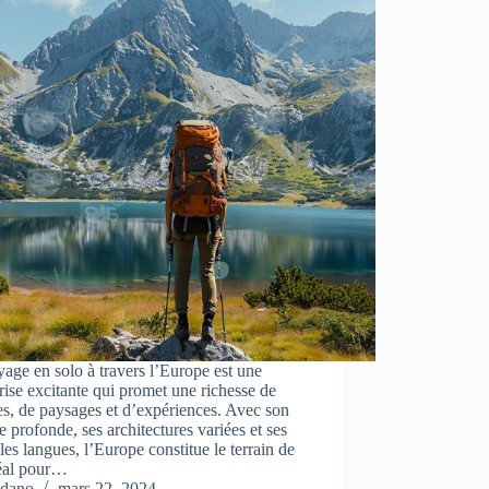
age en solo à travers l’Europe est une
rise excitante qui promet une richesse de
es, de paysages et d’expériences. Avec son
re profonde, ses architectures variées et ses
les langues, l’Europe constitue le terrain de
déal pour…
dano
mars 22, 2024