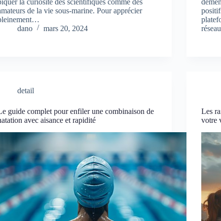
piquer la curiosité des scientifiques comme des
déména
amateurs de la vie sous-marine. Pour apprécier
positi
pleinement…
platef
dano
mars 20, 2024
réseau
detail
Le guide complet pour enfiler une combinaison de
Les ra
natation avec aisance et rapidité
votre 