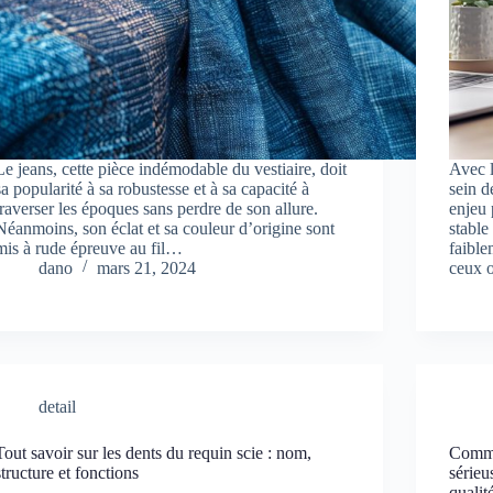
Le jeans, cette pièce indémodable du vestiaire, doit
Avec l
sa popularité à sa robustesse et à sa capacité à
sein d
traverser les époques sans perdre de son allure.
enjeu 
Néanmoins, son éclat et sa couleur d’origine sont
stable
mis à rude épreuve au fil…
faibl
dano
mars 21, 2024
ceux 
detail
Tout savoir sur les dents du requin scie : nom,
Comme
structure et fonctions
sérieu
qualit